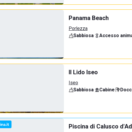
Panama Beach
Porlezza
Sabbiosa
·
Accesso anima
Il Lido Iseo
Iseo
Sabbiosa
·
Cabine
·
Docci
Piscina di Calusco d'A