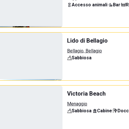
Accesso animali
·
Bar
·
R
Lido di Bellagio
Bellagio, Bellagio
Sabbiosa
Victoria Beach
Menaggio
Sabbiosa
·
Cabine
·
Docci