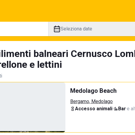
Seleziona date
ilimenti balneari Cernusco Lom
llone e lettini
ti
Medolago Beach
Bergamo, Medolago
Accesso animali
·
Bar
·
e al