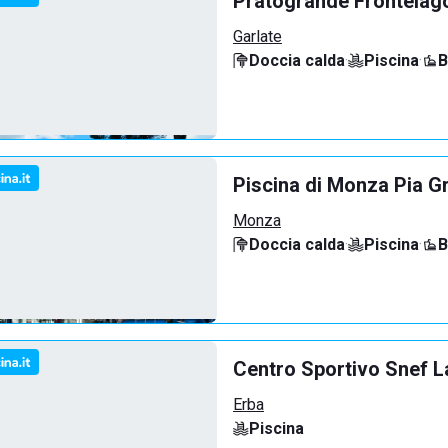
Pratogrande Frontelag
Garlate
Doccia calda
·
Piscina
·
B
Piscina di Monza Pia G
Monza
Doccia calda
·
Piscina
·
B
Centro Sportivo Snef L
Erba
Piscina