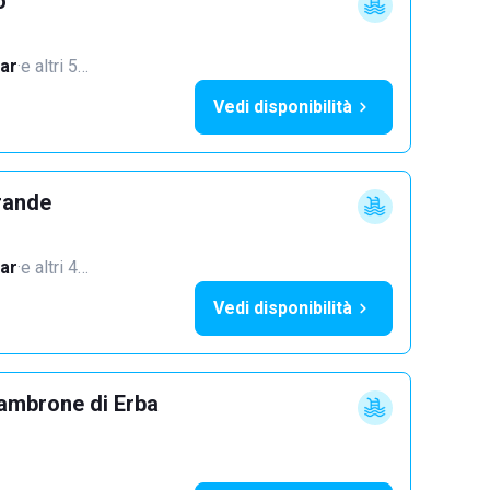
o
ar
·
e altri 5…
Vedi disponibilità
rande
ar
·
e altri 4…
Vedi disponibilità
ambrone di Erba