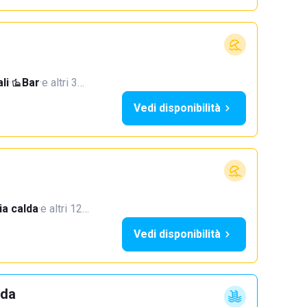
li
·
Bar
·
e altri 3…
Vedi disponibilità
a calda
·
e altri 12…
Vedi disponibilità
dda