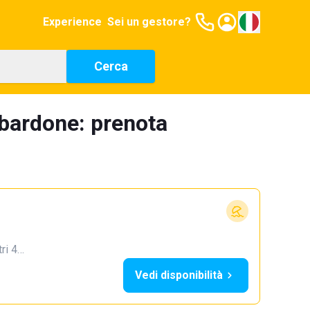
Experience
Sei un gestore?
Cerca
bardone: prenota
tri 4…
Vedi disponibilità