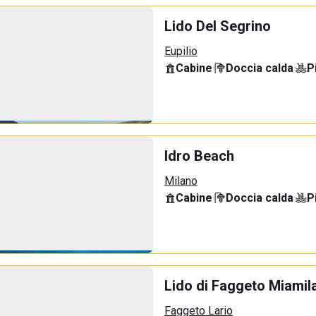
Lido Del Segrino
Eupilio
Cabine
·
Doccia calda
·
P
Idro Beach
Milano
Cabine
·
Doccia calda
·
P
Lido di Faggeto Miamil
Faggeto Lario