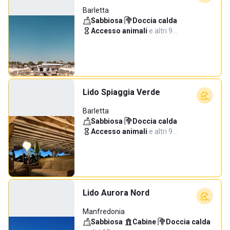
Barletta
Sabbiosa
·
Doccia calda
·
Accesso animali
·
e altri 9…
Lido Spiaggia Verde
Barletta
Sabbiosa
·
Doccia calda
·
Accesso animali
·
e altri 9…
Lido Aurora Nord
Manfredonia
Sabbiosa
·
Cabine
·
Doccia calda
·