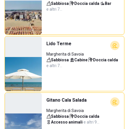
Sabbiosa
·
Doccia calda
·
Bar
·
e altri 7…
Lido Terme
Margherita di Savoia
Sabbiosa
·
Cabine
·
Doccia calda
·
e altri 7…
Gitano Cala Salada
Margherita di Savoia
Sabbiosa
·
Doccia calda
·
Accesso animali
·
e altri 9…