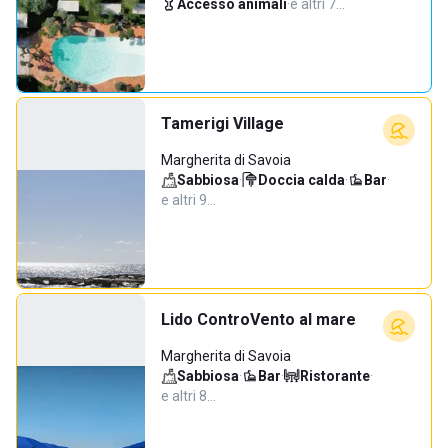
Accesso animali
·
e altri 7…
Tamerigi Village
Margherita di Savoia
Sabbiosa
·
Doccia calda
·
Bar
·
e altri 9…
Lido ControVento al mare
Margherita di Savoia
Sabbiosa
·
Bar
·
Ristorante
·
e altri 8…