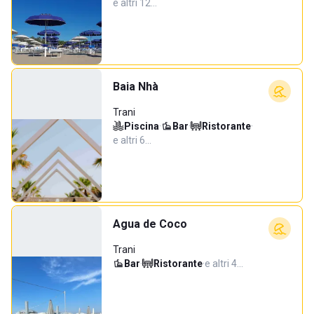
e altri 12…
Baia Nhà
Trani
Piscina
·
Bar
·
Ristorante
·
e altri 6…
Agua de Coco
Trani
Bar
·
Ristorante
·
e altri 4…