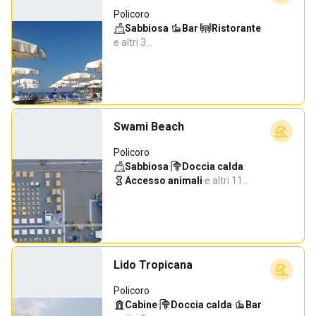
Policoro
Sabbiosa
·
Bar
·
Ristorante
·
e altri 3…
Swami Beach
Policoro
Sabbiosa
·
Doccia calda
·
Accesso animali
·
e altri 11…
Lido Tropicana
Policoro
Cabine
·
Doccia calda
·
Bar
·