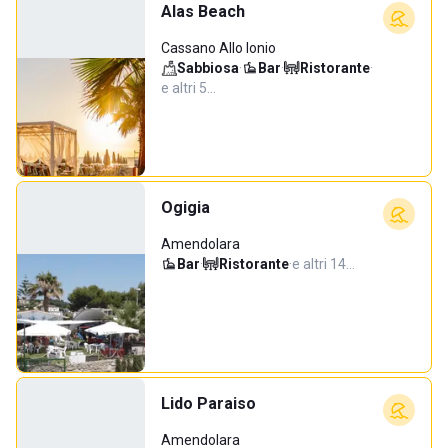
Alas Beach
Cassano Allo Ionio
Sabbiosa
·
Bar
·
Ristorante
·
e altri 5…
Ogigia
Amendolara
Bar
·
Ristorante
·
e altri 14…
Lido Paraiso
Amendolara