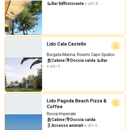
Bar
·
Ristorante
·
e altri 8…
Lido Cala Castello
Borgata Marina, Roseto Capo Spulico
Cabine
·
Doccia calda
·
Bar
·
e altri 9…
Lido Pagoda Beach Pizza &
Coffee
Rocca Imperiale
Cabine
·
Doccia calda
·
Accesso animali
·
e altri 6…