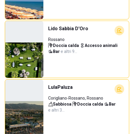
Lido Sabbia D'Oro
Rossano
Doccia calda
·
Accesso animali
·
Bar
·
e altri 9…
LulaPaluza
Corigliano-Rossano, Rossano
Sabbiosa
·
Doccia calda
·
Bar
·
e altri 3…