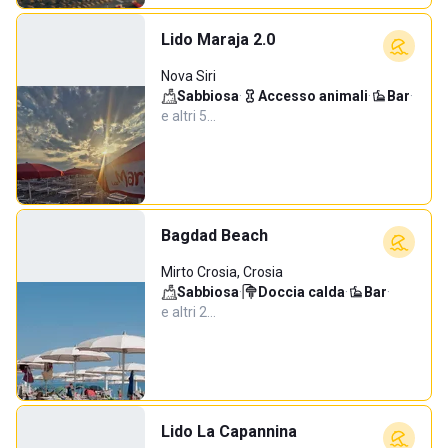
Lido Maraja 2.0
Nova Siri
Sabbiosa
·
Accesso animali
·
Bar
·
e altri 5…
Bagdad Beach
Mirto Crosia, Crosia
Sabbiosa
·
Doccia calda
·
Bar
·
e altri 2…
Lido La Capannina