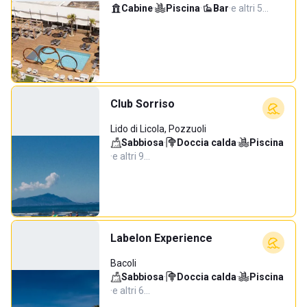
Cabine
·
Piscina
·
Bar
·
e altri 5…
Club Sorriso
Lido di Licola, Pozzuoli
Sabbiosa
·
Doccia calda
·
Piscina
·
e altri 9…
Labelon Experience
Bacoli
Sabbiosa
·
Doccia calda
·
Piscina
·
e altri 6…