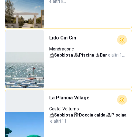
e altri 9…
Lido Cin Cin
Mondragone
Sabbiosa
·
Piscina
·
Bar
·
e altri 1…
La Plancia Village
Castel Volturno
Sabbiosa
·
Doccia calda
·
Piscina
·
e altri 11…