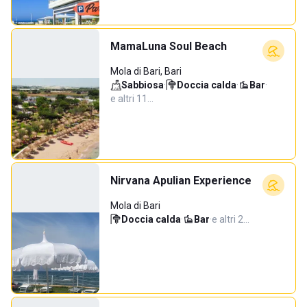
MamaLuna Soul Beach
Mola di Bari, Bari
Sabbiosa
·
Doccia calda
·
Bar
·
e altri 11…
Nirvana Apulian Experience
Mola di Bari
Doccia calda
·
Bar
·
e altri 2…