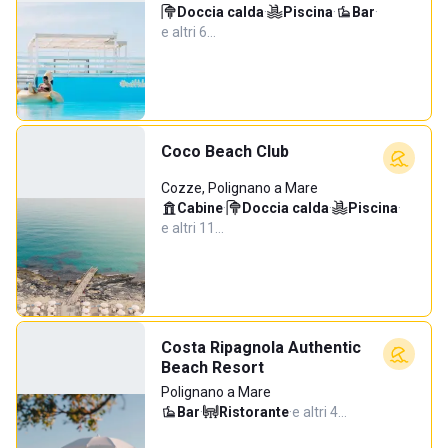
Doccia calda
·
Piscina
·
Bar
·
e altri 6…
Coco Beach Club
Cozze, Polignano a Mare
Cabine
·
Doccia calda
·
Piscina
·
e altri 11…
Costa Ripagnola Authentic
Beach Resort
Polignano a Mare
Bar
·
Ristorante
·
e altri 4…