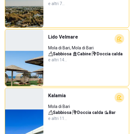
e altri 7…
Lido Velmare
Mola di Bari, Mola di Bari
Sabbiosa
·
Cabine
·
Doccia calda
·
e altri 14…
Kalamia
Mola di Bari
Sabbiosa
·
Doccia calda
·
Bar
·
e altri 11…