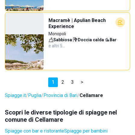
Macramè | Apulian Beach
Experience
Monopoli
Sabbiosa
·
Doccia calda
·
Bar
·
e altri 5…
1
2
3
>
Spiagge.it
Puglia
Provincia di Bari
Cellamare
Scopri le diverse tipologie di spiagge nel
comune di Cellamare
Spiagge con bar e ristorante
Spiagge per bambini