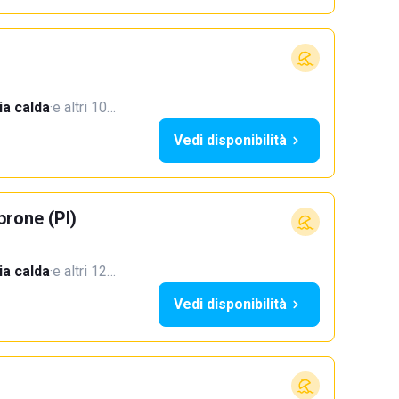
a calda
·
e altri 10…
Vedi disponibilità
rone (PI)
a calda
·
e altri 12…
Vedi disponibilità