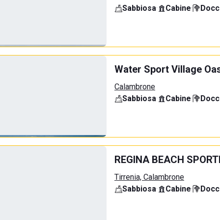
Sabbiosa
·
Cabine
·
Docci
Water Sport Village Oa
Calambrone
Sabbiosa
·
Cabine
·
Docci
REGINA BEACH SPORT
Tirrenia, Calambrone
Sabbiosa
·
Cabine
·
Docci