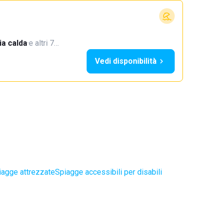
a calda
·
e altri 7…
Vedi disponibilità
iagge attrezzate
Spiagge accessibili per disabili