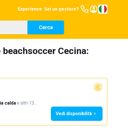
Experience
Sei un gestore?
Cerca
e beachsoccer Cecina:
a calda
·
e altri 13…
Vedi disponibilità