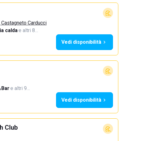
, Castagneto Carducci
a calda
·
e altri 8…
Vedi disponibilità
Bar
·
e altri 9…
Vedi disponibilità
h Club