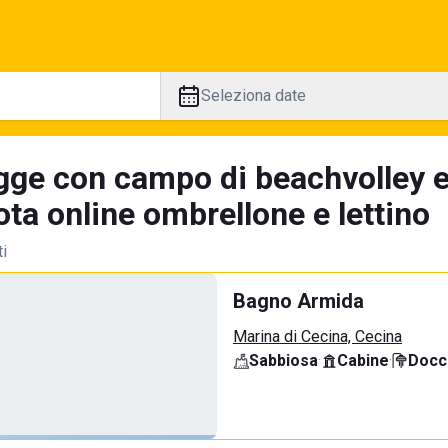
Seleziona date
gge con campo di beachvolley 
ta online ombrellone e lettino
ti
Bagno Armida
Marina di Cecina, Cecina
Sabbiosa
·
Cabine
·
Docci