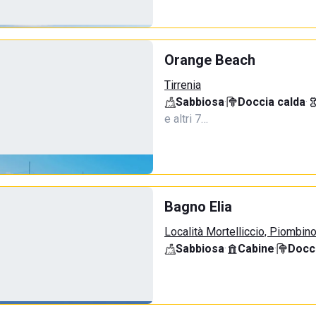
Orange Beach
Tirrenia
Sabbiosa
·
Doccia calda
·
e altri 7…
Bagno Elia
Località Mortelliccio, Piombin
Sabbiosa
·
Cabine
·
Docci