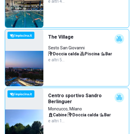
e altri 4…
The Village
Sesto San Giovanni
Doccia calda
·
Piscina
·
Bar
·
e altri 5…
Centro sportivo Sandro
Berlinguer
Moncucco, Milano
Cabine
·
Doccia calda
·
Bar
·
e altri 1…