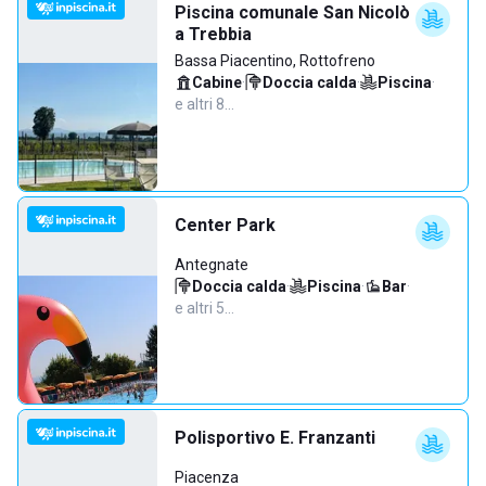
Piscina comunale San Nicolò
a Trebbia
Bassa Piacentino, Rottofreno
Cabine
·
Doccia calda
·
Piscina
·
e altri 8…
Center Park
Antegnate
Doccia calda
·
Piscina
·
Bar
·
e altri 5…
Polisportivo E. Franzanti
Piacenza