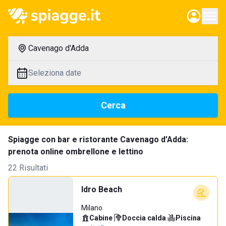
Cavenago d'Adda
Seleziona date
Cerca
Spiagge con bar e ristorante Cavenago d'Adda:
prenota online ombrellone e lettino
22 Risultati
Idro Beach
Milano
Cabine
·
Doccia calda
·
Piscina
·