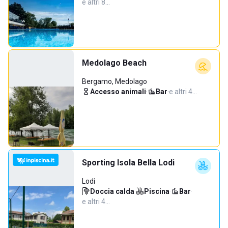
e altri 8…
Medolago Beach
Bergamo, Medolago
Accesso animali
·
Bar
·
e altri 4…
Sporting Isola Bella Lodi
Lodi
Doccia calda
·
Piscina
·
Bar
·
e altri 4…