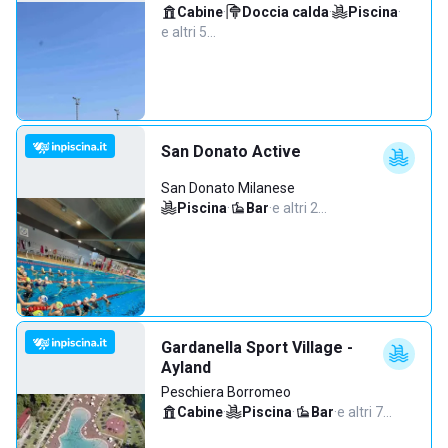
Cabine
·
Doccia calda
·
Piscina
·
e altri 5…
San Donato Active
San Donato Milanese
Piscina
·
Bar
·
e altri 2…
Gardanella Sport Village -
Ayland
Peschiera Borromeo
Cabine
·
Piscina
·
Bar
·
e altri 7…