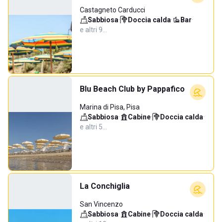
Castagneto Carducci
Sabbiosa
·
Doccia calda
·
Bar
·
e altri 9…
Blu Beach Club by Pappafico
Marina di Pisa, Pisa
Sabbiosa
·
Cabine
·
Doccia calda
·
e altri 5…
La Conchiglia
San Vincenzo
Sabbiosa
·
Cabine
·
Doccia calda
·