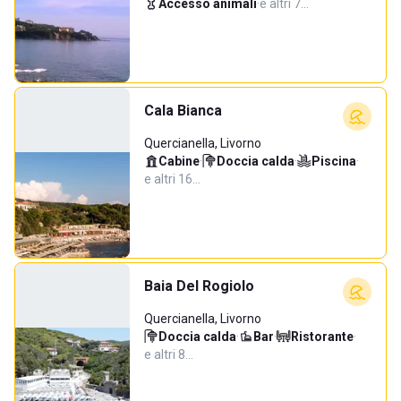
Accesso animali
·
e altri 7…
Cala Bianca
Quercianella, Livorno
Cabine
·
Doccia calda
·
Piscina
·
e altri 16…
Baia Del Rogiolo
Quercianella, Livorno
Doccia calda
·
Bar
·
Ristorante
·
e altri 8…