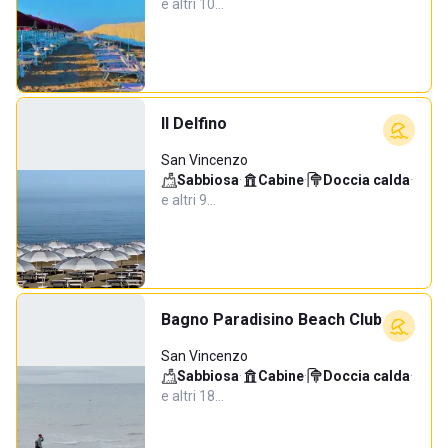
e altri 10…
Il Delfino
San Vincenzo
Sabbiosa
·
Cabine
·
Doccia calda
·
e altri 9…
Bagno Paradisino Beach Club
San Vincenzo
Sabbiosa
·
Cabine
·
Doccia calda
·
e altri 18…