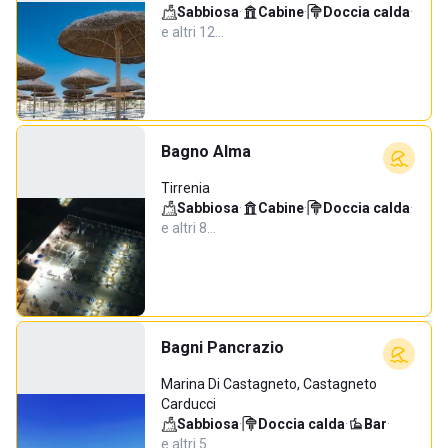
Sabbiosa
·
Cabine
·
Doccia calda
·
e altri 12…
Bagno Alma
Tirrenia
Sabbiosa
·
Cabine
·
Doccia calda
·
e altri 8…
Bagni Pancrazio
Marina Di Castagneto, Castagneto
Carducci
Sabbiosa
·
Doccia calda
·
Bar
·
e altri 5…