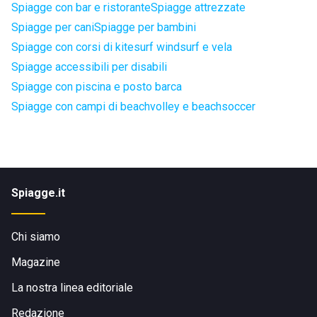
Spiagge con bar e ristorante
Spiagge attrezzate
Spiagge per cani
Spiagge per bambini
Spiagge con corsi di kitesurf windsurf e vela
Spiagge accessibili per disabili
Spiagge con piscina e posto barca
Spiagge con campi di beachvolley e beachsoccer
Spiagge.it
Chi siamo
Magazine
La nostra linea editoriale
Redazione