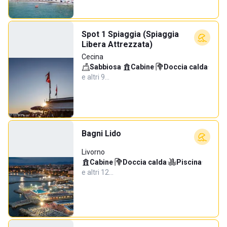
Spot 1 Spiaggia (Spiaggia
Libera Attrezzata)
Cecina
Sabbiosa
·
Cabine
·
Doccia calda
·
e altri 9…
Bagni Lido
Livorno
Cabine
·
Doccia calda
·
Piscina
·
e altri 12…