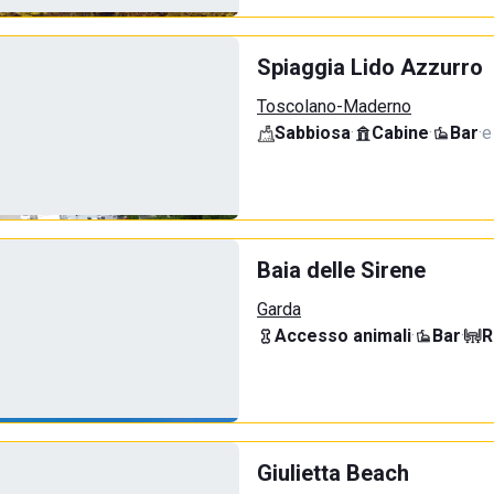
Spiaggia Lido Azzurro
Toscolano-Maderno
Sabbiosa
·
Cabine
·
Bar
·
e
Baia delle Sirene
Garda
Accesso animali
·
Bar
·
R
Giulietta Beach