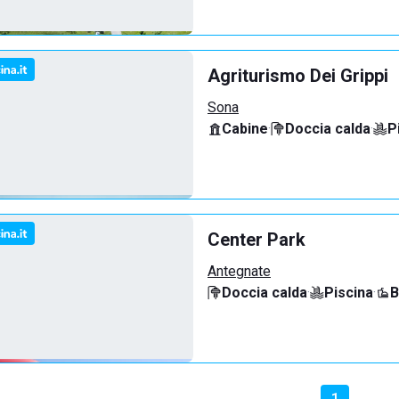
Agriturismo Dei Grippi
Sona
Cabine
·
Doccia calda
·
P
Center Park
Antegnate
Doccia calda
·
Piscina
·
B
1