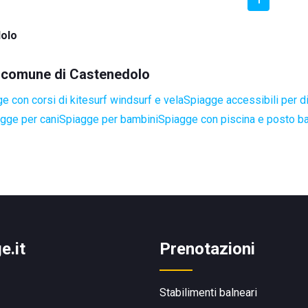
olo
el comune di Castenedolo
e con corsi di kitesurf windsurf e vela
Spiagge accessibili per di
gge per cani
Spiagge per bambini
Spiagge con piscina e posto b
e.it
Prenotazioni
Stabilimenti balneari