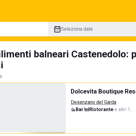
Seleziona date
ilimenti balneari Castenedolo: 
i
ti
Dolcevita Boutique Res
Desenzano del Garda
Bar
·
Ristorante
·
e altri 1…