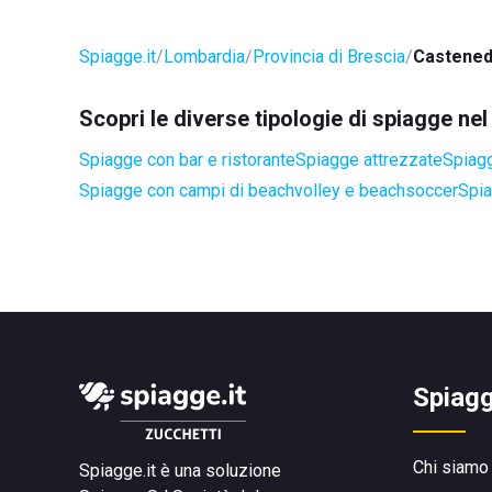
Spiagge.it
Lombardia
Provincia di Brescia
Castened
Scopri le diverse tipologie di spiagge n
Spiagge con bar e ristorante
Spiagge attrezzate
Spiagg
Spiagge con campi di beachvolley e beachsoccer
Spia
Spiagg
Chi siamo
Spiagge.it è una soluzione