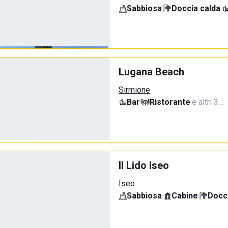
Sabbiosa
·
Doccia calda
·
Lugana Beach
Sirmione
Bar
·
Ristorante
·
e altri 3…
Il Lido Iseo
Iseo
Sabbiosa
·
Cabine
·
Docci