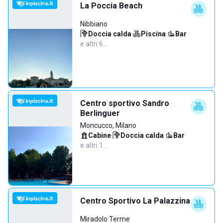
La Poccia Beach
Nibbiano
Doccia calda
·
Piscina
·
Bar
·
e altri 6…
Centro sportivo Sandro
Berlinguer
Moncucco, Milano
Cabine
·
Doccia calda
·
Bar
·
e altri 1…
Centro Sportivo La Palazzina
Miradolo Terme