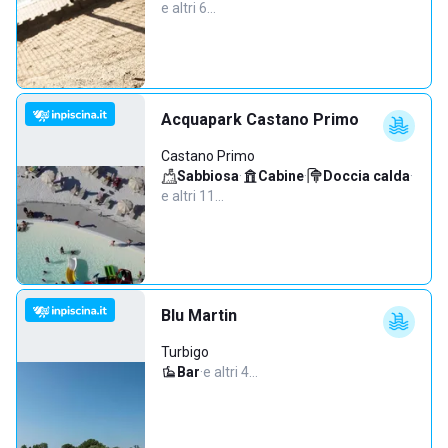
e altri 6…
Acquapark Castano Primo
Castano Primo
Sabbiosa
·
Cabine
·
Doccia calda
·
e altri 11…
Blu Martin
Turbigo
Bar
·
e altri 4…