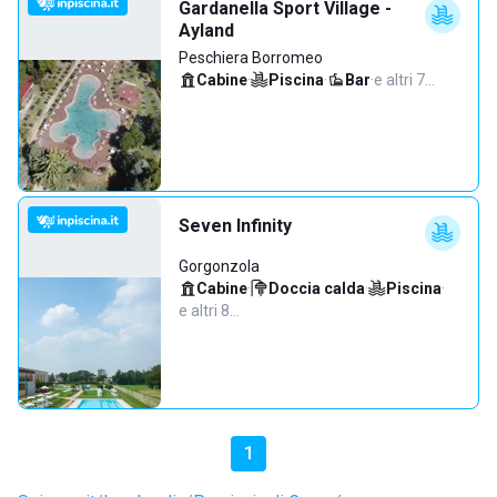
Gardanella Sport Village -
Ayland
Peschiera Borromeo
Cabine
·
Piscina
·
Bar
·
e altri 7…
Seven Infinity
Gorgonzola
Cabine
·
Doccia calda
·
Piscina
·
e altri 8…
1