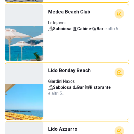
Medea Beach Club
Letojanni
Sabbiosa
·
Cabine
·
Bar
·
e altri 6…
Lido Bonday Beach
Giardini Naxos
Sabbiosa
·
Bar
·
Ristorante
·
e altri 5…
Lido Azzurro