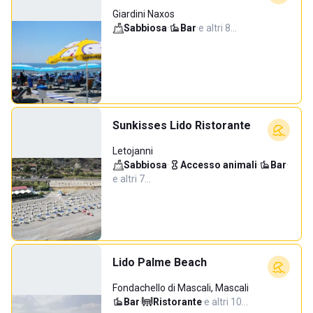
Giardini Naxos
Sabbiosa
·
Bar
·
e altri 8…
Sunkisses Lido Ristorante
Letojanni
Sabbiosa
·
Accesso animali
·
Bar
·
e altri 7…
Lido Palme Beach
Fondachello di Mascali, Mascali
Bar
·
Ristorante
·
e altri 10…