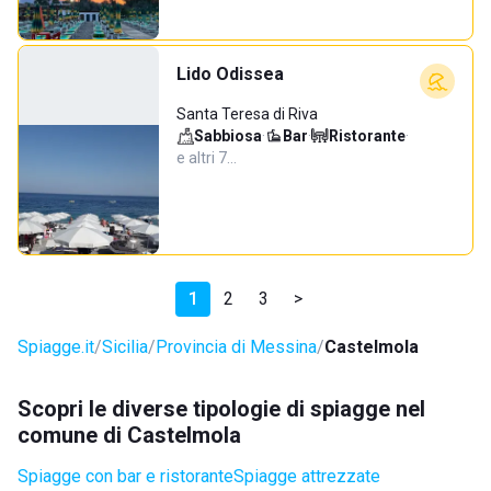
Lido Odissea
Santa Teresa di Riva
Sabbiosa
·
Bar
·
Ristorante
·
e altri 7…
1
2
3
>
Spiagge.it
Sicilia
Provincia di Messina
Castelmola
Scopri le diverse tipologie di spiagge nel
comune di Castelmola
Spiagge con bar e ristorante
Spiagge attrezzate