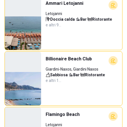
Ammari Letojanni
Letojanni
Doccia calda
·
Bar
·
Ristorante
·
e altri 9…
Billionaire Beach Club
Giardini-Naxos, Giardini Naxos
Sabbiosa
·
Bar
·
Ristorante
·
e altri 1…
Flamingo Beach
Letojanni