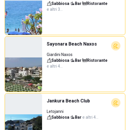
Sabbiosa
·
Bar
·
Ristorante
·
e altri 3…
Sayonara Beach Naxos
Giardini Naxos
Sabbiosa
·
Bar
·
Ristorante
·
e altri 4…
Jankura Beach Club
Letojanni
Sabbiosa
·
Bar
·
e altri 4…