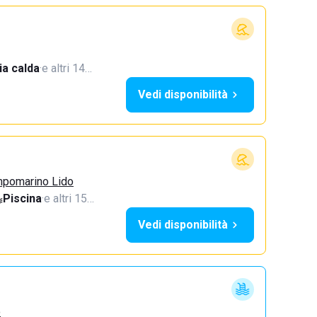
a calda
·
e altri 14…
Vedi disponibilità
mpomarino Lido
Piscina
·
e altri 15…
Vedi disponibilità
o