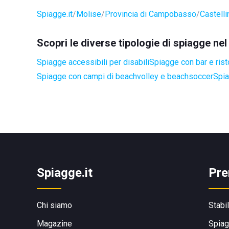
Spiagge.it
Molise
Provincia di Campobasso
Castelli
Scopri le diverse tipologie di spiagge ne
Spiagge accessibili per disabili
Spiagge con bar e rist
Spiagge con campi di beachvolley e beachsoccer
Spia
Spiagge.it
Pre
Chi siamo
Stabi
Magazine
Spiag