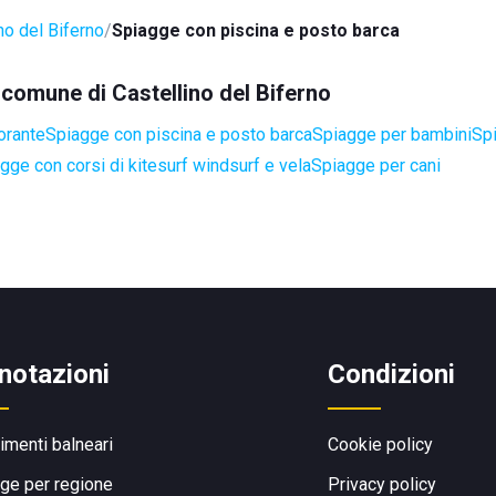
no del Biferno
Spiagge con piscina e posto barca
l comune di Castellino del Biferno
orante
Spiagge con piscina e posto barca
Spiagge per bambini
Sp
gge con corsi di kitesurf windsurf e vela
Spiagge per cani
notazioni
Condizioni
limenti balneari
Cookie policy
ge per regione
Privacy policy