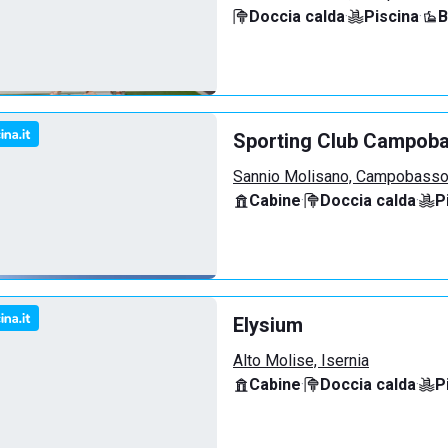
Doccia calda
·
Piscina
·
B
Sporting Club Campob
Sannio Molisano, Campobass
Cabine
·
Doccia calda
·
P
Elysium
Alto Molise, Isernia
Cabine
·
Doccia calda
·
P