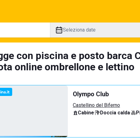
Seleziona date
gge con piscina e posto barca Ca
ta online ombrellone e lettino
Olympo Club
Castellino del Biferno
Cabine
·
Doccia calda
·
P