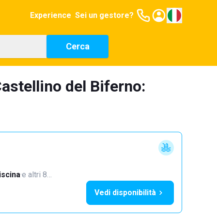
Experience
Sei un gestore?
Cerca
stellino del Biferno:
iscina
·
e altri 8…
Vedi disponibilità