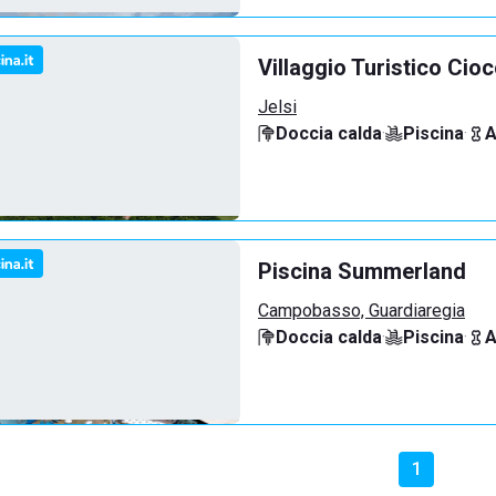
Villaggio Turistico Cio
Jelsi
Doccia calda
·
Piscina
·
A
Piscina Summerland
Campobasso, Guardiaregia
Doccia calda
·
Piscina
·
A
1