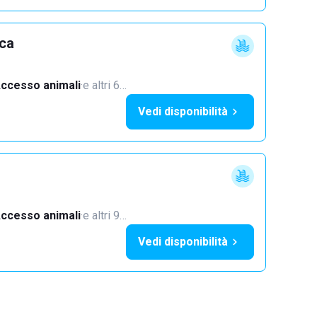
cca
ccesso animali
·
e altri 6…
Vedi disponibilità
ccesso animali
·
e altri 9…
Vedi disponibilità