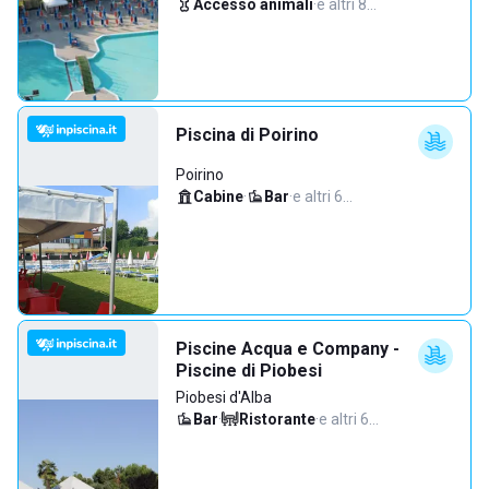
Accesso animali
·
e altri 8…
Piscina di Poirino
Poirino
Cabine
·
Bar
·
e altri 6…
Piscine Acqua e Company -
Piscine di Piobesi
Piobesi d'Alba
Bar
·
Ristorante
·
e altri 6…