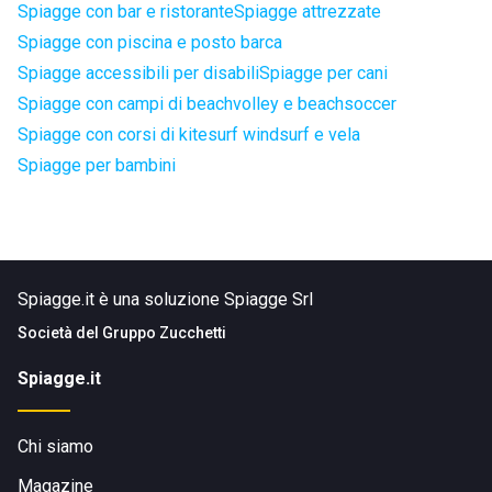
Spiagge con bar e ristorante
Spiagge attrezzate
Spiagge con piscina e posto barca
Spiagge accessibili per disabili
Spiagge per cani
Spiagge con campi di beachvolley e beachsoccer
Spiagge con corsi di kitesurf windsurf e vela
Spiagge per bambini
Spiagge.it è una soluzione Spiagge Srl
Società del
Gruppo Zucchetti
Spiagge.it
Chi siamo
Magazine