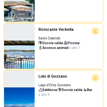
Ristorante Verbella
Sesto Calende
Doccia calda
·
Piscina
·
Accesso animali
·
e altri 7…
Lido di Gozzano
Lago d'Orta, Gozzano
Sabbiosa
·
Doccia calda
·
Bar
·
e altri 9…