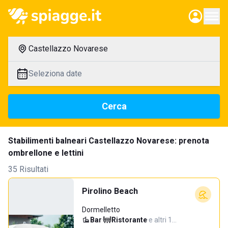
Castellazzo Novarese
Seleziona date
Cerca
Stabilimenti balneari Castellazzo Novarese: prenota
ombrellone e lettini
35 Risultati
Pirolino Beach
Dormelletto
Bar
·
Ristorante
·
e altri 1…