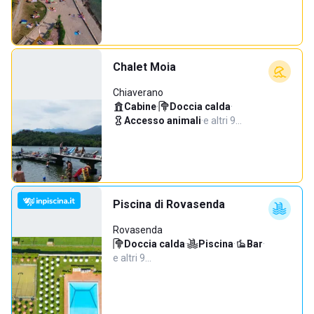
Chalet Moia
Chiaverano
Cabine
·
Doccia calda
·
Accesso animali
·
e altri 9…
Piscina di Rovasenda
Rovasenda
Doccia calda
·
Piscina
·
Bar
·
e altri 9…