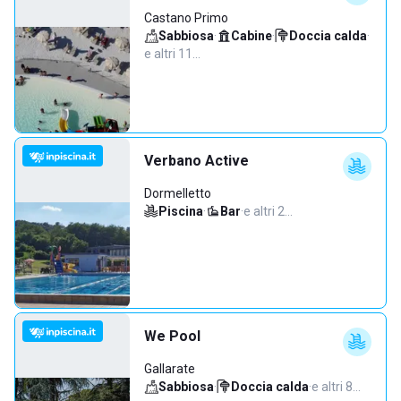
Castano Primo
Sabbiosa
·
Cabine
·
Doccia calda
·
e altri 11…
Verbano Active
Dormelletto
Piscina
·
Bar
·
e altri 2…
We Pool
Gallarate
Sabbiosa
·
Doccia calda
·
e altri 8…