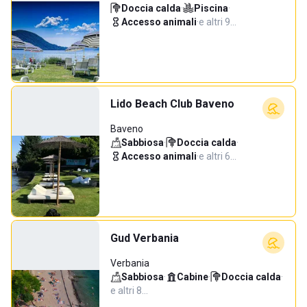
Doccia calda
·
Piscina
·
Accesso animali
·
e altri 9…
Lido Beach Club Baveno
Baveno
Sabbiosa
·
Doccia calda
·
Accesso animali
·
e altri 6…
Gud Verbania
Verbania
Sabbiosa
·
Cabine
·
Doccia calda
·
e altri 8…