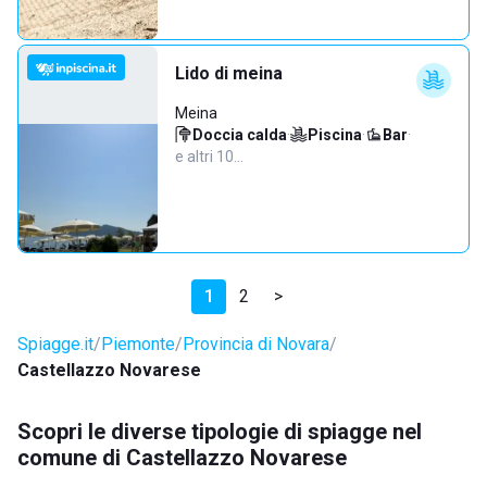
Lido di meina
Meina
Doccia calda
·
Piscina
·
Bar
·
e altri 10…
1
2
>
Spiagge.it
Piemonte
Provincia di Novara
Castellazzo Novarese
Scopri le diverse tipologie di spiagge nel
comune di Castellazzo Novarese