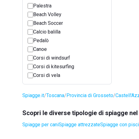
Palestra
Beach Volley
Beach Soccer
Calcio balilla
Pedalò
Canoe
Corsi di windsurf
Corsi di kitesurfing
Corsi di vela
Spiagge.it
Toscana
Provincia di Grosseto
Castell'Az
Scopri le diverse tipologie di spiagge ne
Spiagge per cani
Spiagge attrezzate
Spiagge con pisci