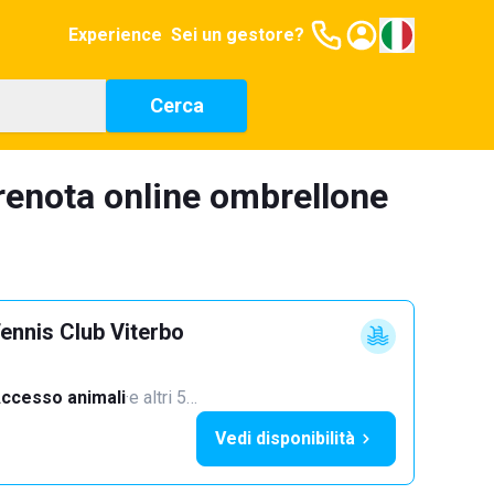
Experience
Sei un gestore?
Cerca
prenota online ombrellone
ennis Club Viterbo
ccesso animali
·
e altri 5…
Vedi disponibilità