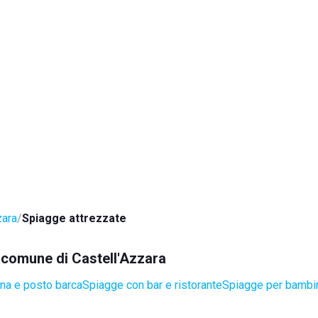
zara
Spiagge attrezzate
l comune di Castell'Azzara
na e posto barca
Spiagge con bar e ristorante
Spiagge per bambi