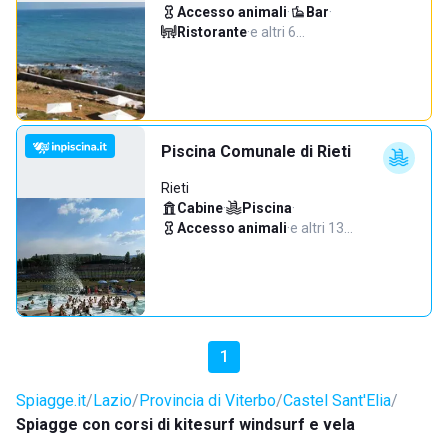
Accesso animali
·
Bar
·
Ristorante
·
e altri 6…
Piscina Comunale di Rieti
Rieti
Cabine
·
Piscina
·
Accesso animali
·
e altri 13…
1
Spiagge.it
Lazio
Provincia di Viterbo
Castel Sant'Elia
Spiagge con corsi di kitesurf windsurf e vela