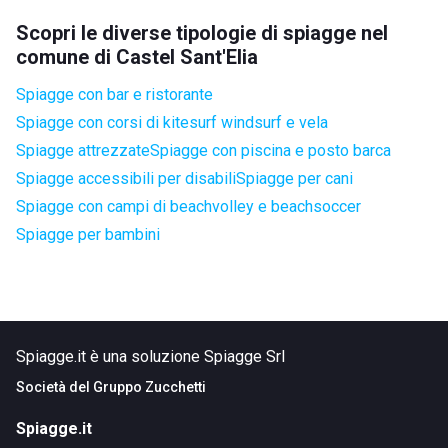
Scopri le diverse tipologie di spiagge nel
comune di Castel Sant'Elia
Spiagge con bar e ristorante
Spiagge con corsi di kitesurf windsurf e vela
Spiagge attrezzate
Spiagge con piscina e posto barca
Spiagge accessibili per disabili
Spiagge per cani
Spiagge con campi di beachvolley e beachsoccer
Spiagge per bambini
Spiagge.it è una soluzione Spiagge Srl
Società del
Gruppo Zucchetti
Spiagge.it