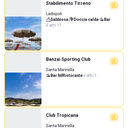
Stabilimento Tirreno
Ladispoli
Sabbiosa
·
Doccia calda
·
Bar
·
e altri 11…
Banzai Sporting Club
Santa Marinella
Bar
·
Ristorante
·
e altri 1…
Club Tropicana
Santa Marinella