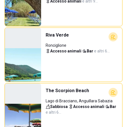
Accesso animali
·
e altri 9…
Riva Verde
Ronciglione
Accesso animali
·
Bar
·
e altri 6…
The Scorpion Beach
Lago di Bracciano, Anguillara Sabazia
Sabbiosa
·
Accesso animali
·
Bar
·
e altri 6…