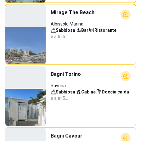
Mirage The Beach
Albissola Marina
Sabbiosa
·
Bar
·
Ristorante
·
e altri 5…
Bagni Torino
Savona
Sabbiosa
·
Cabine
·
Doccia calda
·
e altri 5…
Bagni Cavour