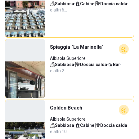
Sabbiosa
·
Cabine
·
Doccia calda
·
e altri 6…
Spiaggia "La Marinella"
Albisola Superiore
Sabbiosa
·
Doccia calda
·
Bar
·
e altri 2…
Golden Beach
Albisola Superiore
Sabbiosa
·
Cabine
·
Doccia calda
·
e altri 10…