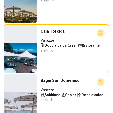
e altri 12…
Cala Torcida
Varazze
Doccia calda
·
Bar
·
Ristorante
·
e altri 7…
Bagni San Domenico
Varazze
Sabbiosa
·
Cabine
·
Doccia calda
·
e altri 4…