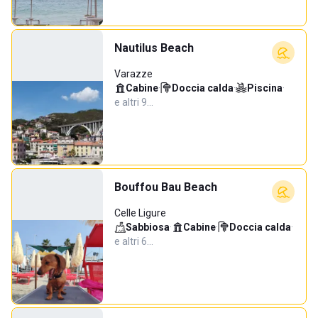
Nautilus Beach
Varazze
Cabine
·
Doccia calda
·
Piscina
·
e altri 9…
Bouffou Bau Beach
Celle Ligure
Sabbiosa
·
Cabine
·
Doccia calda
·
e altri 6…