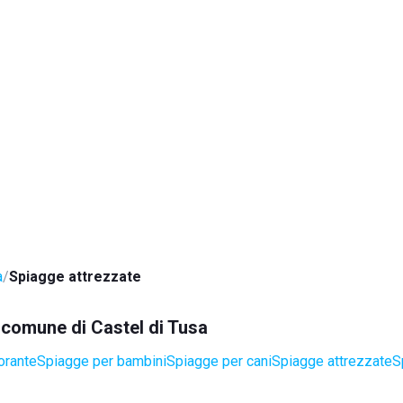
a
Spiagge attrezzate
l comune di Castel di Tusa
orante
Spiagge per bambini
Spiagge per cani
Spiagge attrezzate
S