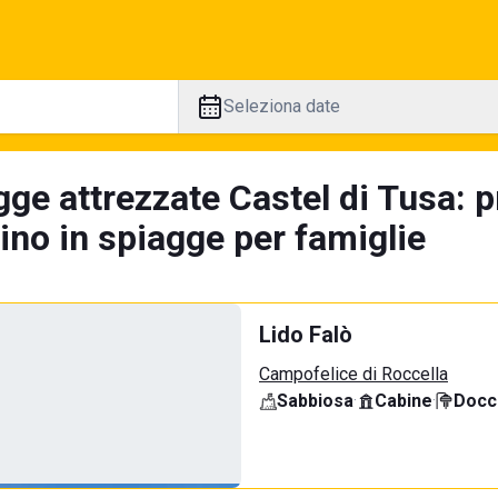
Seleziona date
gge attrezzate Castel di Tusa: 
tino in spiagge per famiglie
Lido Falò
Campofelice di Roccella
Sabbiosa
·
Cabine
·
Docci