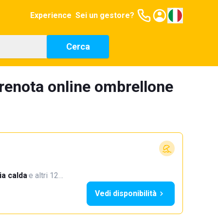
Experience
Sei un gestore?
Cerca
prenota online ombrellone
a calda
·
e altri 12…
Vedi disponibilità