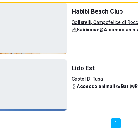
Habibi Beach Club
Solfarelli, Campofelice di Rocc
Sabbiosa
·
Accesso anima
Lido Est
Castel Di Tusa
Accesso animali
·
Bar
·
R
1