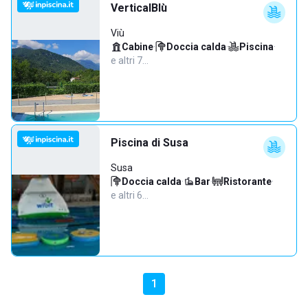
VerticalBlù
Viù
Cabine
·
Doccia calda
·
Piscina
·
e altri 7…
Piscina di Susa
Susa
Doccia calda
·
Bar
·
Ristorante
·
e altri 6…
1