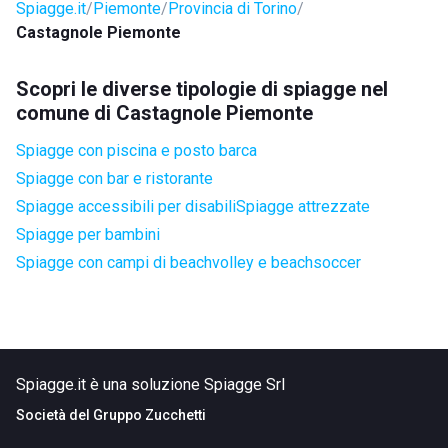
Spiagge.it
Piemonte
Provincia di Torino
Castagnole Piemonte
Scopri le diverse tipologie di spiagge nel
comune di Castagnole Piemonte
Spiagge con piscina e posto barca
Spiagge con bar e ristorante
Spiagge accessibili per disabili
Spiagge attrezzate
Spiagge per bambini
Spiagge con campi di beachvolley e beachsoccer
Spiagge.it è una soluzione Spiagge Srl
Società del
Gruppo Zucchetti