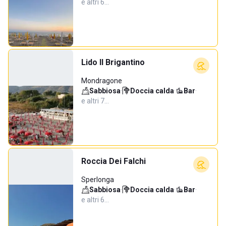
e altri 6…
Lido Il Brigantino
Mondragone
Sabbiosa
·
Doccia calda
·
Bar
·
e altri 7…
Roccia Dei Falchi
Sperlonga
Sabbiosa
·
Doccia calda
·
Bar
·
e altri 6…