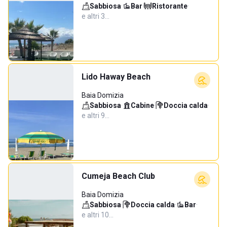
Sabbiosa
·
Bar
·
Ristorante
·
e altri 3…
Lido Haway Beach
Baia Domizia
Sabbiosa
·
Cabine
·
Doccia calda
·
e altri 9…
Cumeja Beach Club
Baia Domizia
Sabbiosa
·
Doccia calda
·
Bar
·
e altri 10…