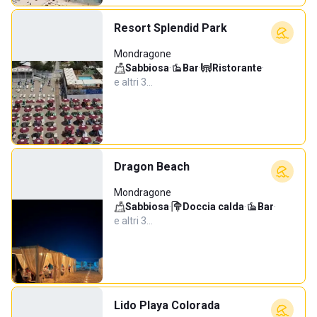
Resort Splendid Park
Mondragone
Sabbiosa
·
Bar
·
Ristorante
·
e altri 3…
Dragon Beach
Mondragone
Sabbiosa
·
Doccia calda
·
Bar
·
e altri 3…
Lido Playa Colorada