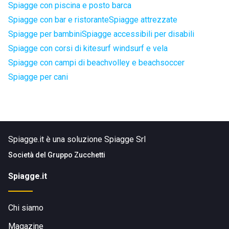
Spiagge con piscina e posto barca
Spiagge con bar e ristorante
Spiagge attrezzate
Spiagge per bambini
Spiagge accessibili per disabili
Spiagge con corsi di kitesurf windsurf e vela
Spiagge con campi di beachvolley e beachsoccer
Spiagge per cani
Spiagge.it è una soluzione Spiagge Srl
Società del
Gruppo Zucchetti
Spiagge.it
Chi siamo
Magazine