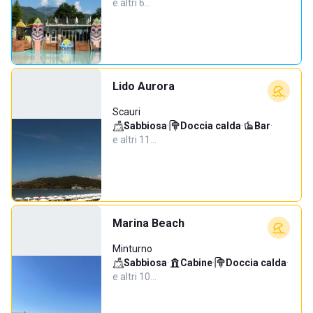
e altri 6…
Lido Aurora
Scauri
Sabbiosa
·
Doccia calda
·
Bar
·
e altri 11…
Marina Beach
Minturno
Sabbiosa
·
Cabine
·
Doccia calda
·
e altri 10…