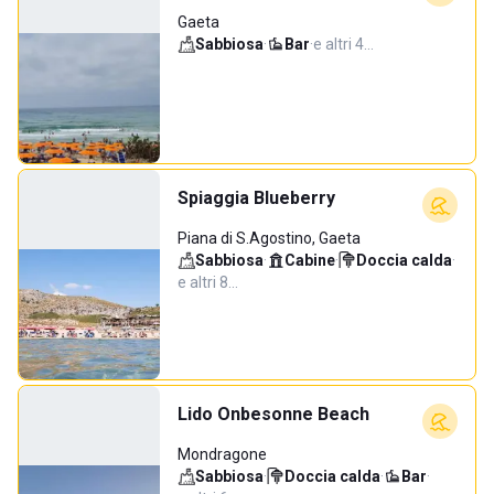
Gaeta
Sabbiosa
·
Bar
·
e altri 4…
Spiaggia Blueberry
Piana di S.Agostino, Gaeta
Sabbiosa
·
Cabine
·
Doccia calda
·
e altri 8…
Lido Onbesonne Beach
Mondragone
Sabbiosa
·
Doccia calda
·
Bar
·