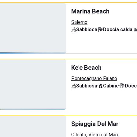
Marina Beach
Salerno
Sabbiosa
·
Doccia calda
·
Ke'e Beach
Pontecagnano Faiano
Sabbiosa
·
Cabine
·
Docci
Spiaggia Del Mar
Cilento, Vietri sul Mare