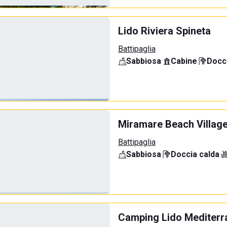
Lido Riviera Spineta
Battipaglia
Sabbiosa
·
Cabine
·
Docci
Miramare Beach Villag
Battipaglia
Sabbiosa
·
Doccia calda
·
Camping Lido Mediterr