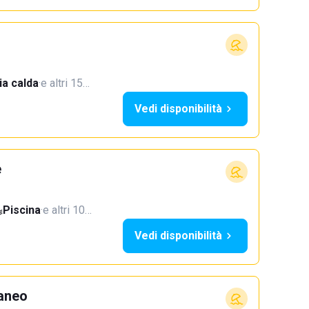
a calda
·
e altri 15…
Vedi disponibilità
e
Piscina
·
e altri 10…
Vedi disponibilità
aneo