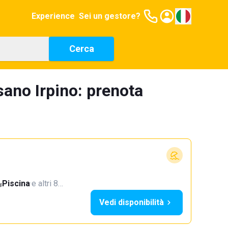
Experience
Sei un gestore?
Cerca
sano Irpino: prenota
Piscina
·
e altri 8…
Vedi disponibilità