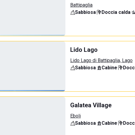
Battipaglia
Sabbiosa
·
Doccia calda
·
Lido Lago
Lido Lago di Battipaglia, Lago
Sabbiosa
·
Cabine
·
Docci
Galatea Village
Eboli
Sabbiosa
·
Cabine
·
Docci