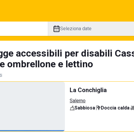
Seleziona date
ge accessibili per disabili Cas
e ombrellone e lettino
ti
La Conchiglia
Salerno
Sabbiosa
·
Doccia calda
·