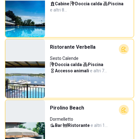
Cabine
·
Doccia calda
·
Piscina
·
e altri 8…
Ristorante Verbella
Sesto Calende
Doccia calda
·
Piscina
·
Accesso animali
·
e altri 7…
Pirolino Beach
Dormelletto
Bar
·
Ristorante
·
e altri 1…