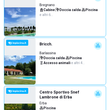
Bregnano
Cabine
·
Doccia calda
·
Piscina
·
e altri 6…
Bricch.
Barlassina
Doccia calda
·
Piscina
·
Accesso animali
·
e altri 4…
Centro Sportivo Snef
Lambrone di Erba
Erba
Piscina