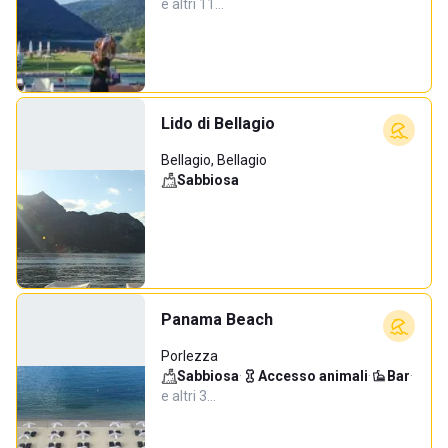
e altri 11…
Lido di Bellagio
Bellagio, Bellagio
Sabbiosa
Panama Beach
Porlezza
Sabbiosa
·
Accesso animali
·
Bar
·
e altri 3…