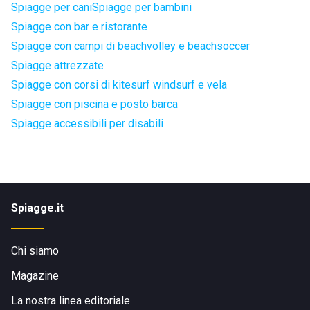
Spiagge per cani
Spiagge per bambini
Spiagge con bar e ristorante
Spiagge con campi di beachvolley e beachsoccer
Spiagge attrezzate
Spiagge con corsi di kitesurf windsurf e vela
Spiagge con piscina e posto barca
Spiagge accessibili per disabili
Spiagge.it
Chi siamo
Magazine
La nostra linea editoriale