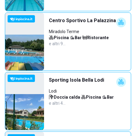
Centro Sportivo La Palazzina
Miradolo Terme
Piscina
·
Bar
·
Ristorante
·
e altri 9…
Sporting Isola Bella Lodi
Lodi
Doccia calda
·
Piscina
·
Bar
·
e altri 4…