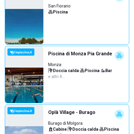
San Fiorano
Piscina
Piscina di Monza Pia Grande
Monza
Doccia calda
·
Piscina
·
Bar
·
e altri 4…
Oplà Village - Burago
Burago di Molgora
Cabine
·
Doccia calda
·
Piscina
·