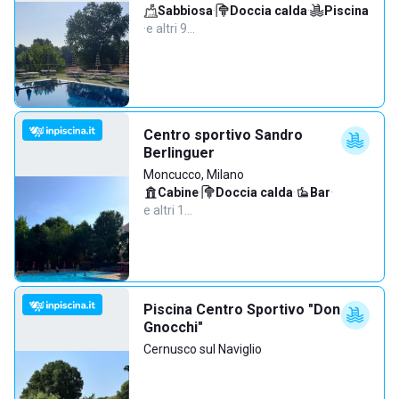
Sabbiosa
·
Doccia calda
·
Piscina
·
e altri 9…
Centro sportivo Sandro
Berlinguer
Moncucco, Milano
Cabine
·
Doccia calda
·
Bar
·
e altri 1…
Piscina Centro Sportivo "Don
Gnocchi"
Cernusco sul Naviglio