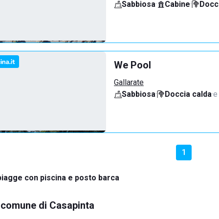
Sabbiosa
·
Cabine
·
Docci
We Pool
Gallarate
Sabbiosa
·
Doccia calda
·
e
1
iagge con piscina e posto barca
el comune di Casapinta