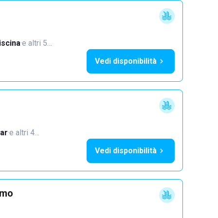
iscina
·
e altri 5…
Vedi disponibilità
ar
·
e altri 4…
Vedi disponibilità
imo