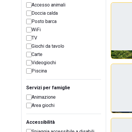
Accesso animali
Doccia calda
Posto barca
WiFi
TV
Giochi da tavolo
Carte
Videogiochi
Piscina
Servizi per famiglie
Animazione
Area giochi
Accessibilità
Spiaggia accessibile a disabili