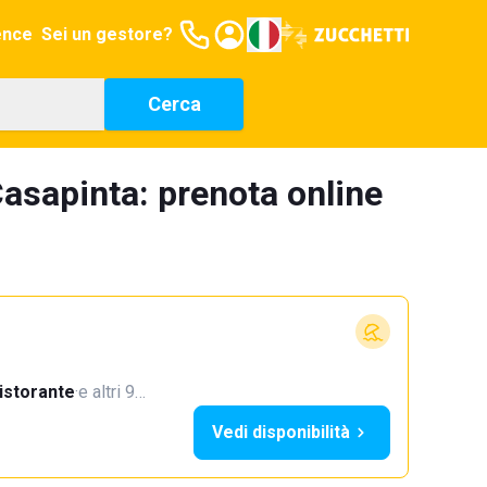
ence
Sei un gestore?
Cerca
asapinta: prenota online
istorante
·
e altri 9…
Vedi disponibilità