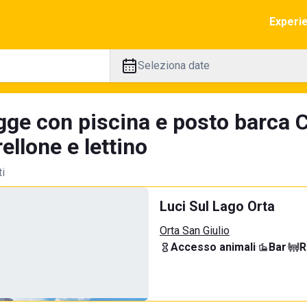
Experi
Seleziona date
gge con piscina e posto barca C
llone e lettino
ti
Luci Sul Lago Orta
Orta San Giulio
Accesso animali
·
Bar
·
R