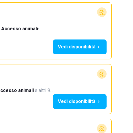
Accesso animali
·
Vedi disponibilità
ccesso animali
·
e altri 9…
Vedi disponibilità