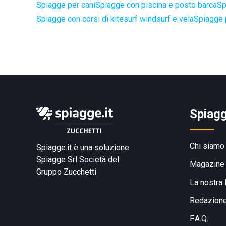
Spiagge per cani
Spiagge con piscina e posto barca
Sp
Spiagge con corsi di kitesurf windsurf e vela
Spiagge 
Spiagg
Chi siamo
Spiagge.it è una soluzione
Spiagge Srl
Società del
Magazine
Gruppo Zucchetti
La nostra 
Redazion
F.A.Q.