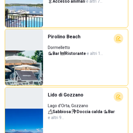
Accesso animali
·
e altri 7…
Pirolino Beach
Dormelletto
Bar
·
Ristorante
·
e altri 1…
Lido di Gozzano
Lago d'Orta, Gozzano
Sabbiosa
·
Doccia calda
·
Bar
·
e altri 9…