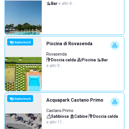
Bar
·
e altri 4…
Piscina di Rovasenda
Rovasenda
Doccia calda
·
Piscina
·
Bar
·
e altri 9…
Acquapark Castano Primo
Castano Primo
Sabbiosa
·
Cabine
·
Doccia calda
·
e altri 11…