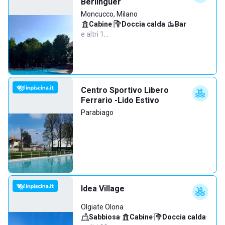
Berlinguer
Moncucco, Milano
Cabine
·
Doccia calda
·
Bar
·
e altri 1…
Centro Sportivo Libero
Ferrario -Lido Estivo
Parabiago
Idea Village
Olgiate Olona
Sabbiosa
·
Cabine
·
Doccia calda
·