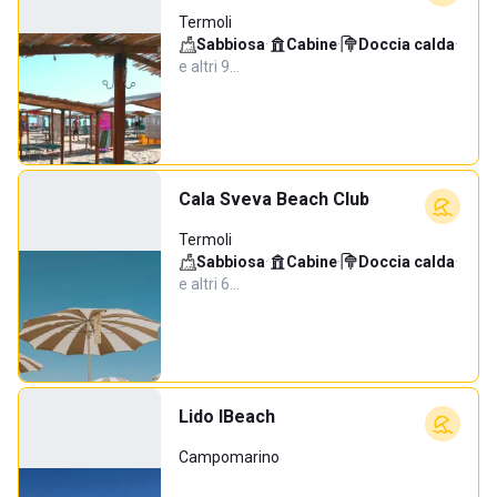
Termoli
Sabbiosa
·
Cabine
·
Doccia calda
·
e altri 9…
Cala Sveva Beach Club
Termoli
Sabbiosa
·
Cabine
·
Doccia calda
·
e altri 6…
Lido IBeach
Campomarino