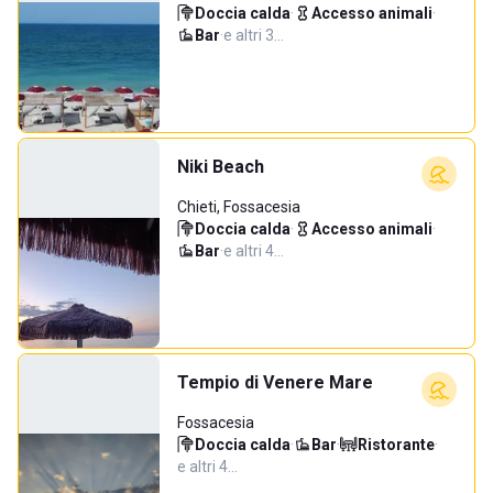
Doccia calda
·
Accesso animali
·
Bar
·
e altri 3…
Niki Beach
Chieti, Fossacesia
Doccia calda
·
Accesso animali
·
Bar
·
e altri 4…
Tempio di Venere Mare
Fossacesia
Doccia calda
·
Bar
·
Ristorante
·
e altri 4…