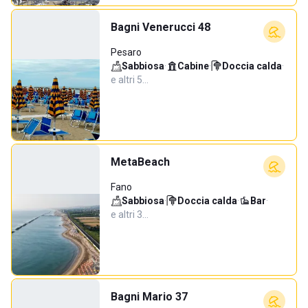
Bagni Venerucci 48
Pesaro
Sabbiosa
·
Cabine
·
Doccia calda
·
e altri 5…
MetaBeach
Fano
Sabbiosa
·
Doccia calda
·
Bar
·
e altri 3…
Bagni Mario 37