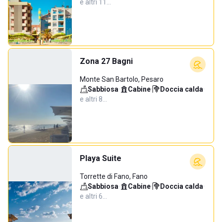
e altri 11…
Zona 27 Bagni
Monte San Bartolo, Pesaro
Sabbiosa
·
Cabine
·
Doccia calda
·
e altri 8…
Playa Suite
Torrette di Fano, Fano
Sabbiosa
·
Cabine
·
Doccia calda
·
e altri 6…