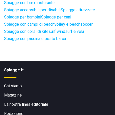
Spiagge con bar e ristorante
Spiagge accessibili per disabili
Spiagge attrezzate
Spiagge per bambini
Spiagge per cani
Spiagge con campi di beachvolley e beachsoccer
Spiagge con corsi di kitesurf windsurf e vela
Spiagge con piscina e posto barca
Spiagge.it
Chi siamo
Magazine
La nostra linea editoriale
Redazione