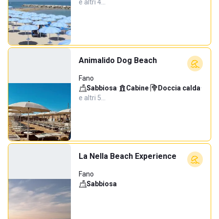
e altri 4…
Animalido Dog Beach
Fano
Sabbiosa
·
Cabine
·
Doccia calda
·
e altri 5…
La Nella Beach Experience
Fano
Sabbiosa