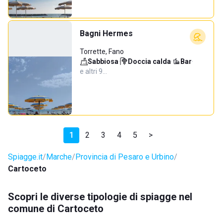
Bagni Hermes
Torrette, Fano
Sabbiosa
·
Doccia calda
·
Bar
·
e altri 9…
1
2
3
4
5
>
Spiagge.it
Marche
Provincia di Pesaro e Urbino
Cartoceto
Scopri le diverse tipologie di spiagge nel
comune di Cartoceto