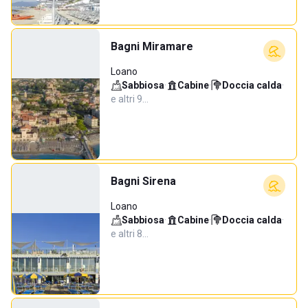
Bagni Miramare
Loano
Sabbiosa
·
Cabine
·
Doccia calda
·
e altri 9…
Bagni Sirena
Loano
Sabbiosa
·
Cabine
·
Doccia calda
·
e altri 8…