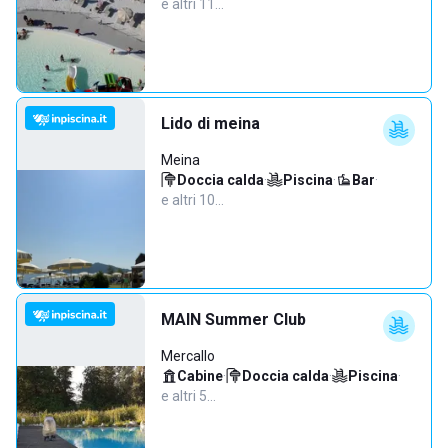
e altri 11…
Lido di meina
Meina
Doccia calda
·
Piscina
·
Bar
·
e altri 10…
MAIN Summer Club
Mercallo
Cabine
·
Doccia calda
·
Piscina
·
e altri 5…