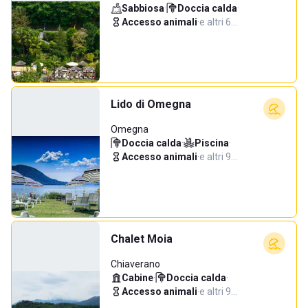
Sabbiosa
·
Doccia calda
·
Accesso animali
·
e altri 6…
Lido di Omegna
Omegna
Doccia calda
·
Piscina
·
Accesso animali
·
e altri 9…
Chalet Moia
Chiaverano
Cabine
·
Doccia calda
·
Accesso animali
·
e altri 9…