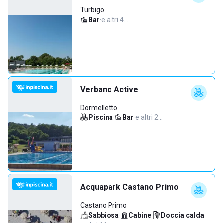
Turbigo
Bar
·
e altri 4…
Verbano Active
Dormelletto
Piscina
·
Bar
·
e altri 2…
Acquapark Castano Primo
Castano Primo
Sabbiosa
·
Cabine
·
Doccia calda
·