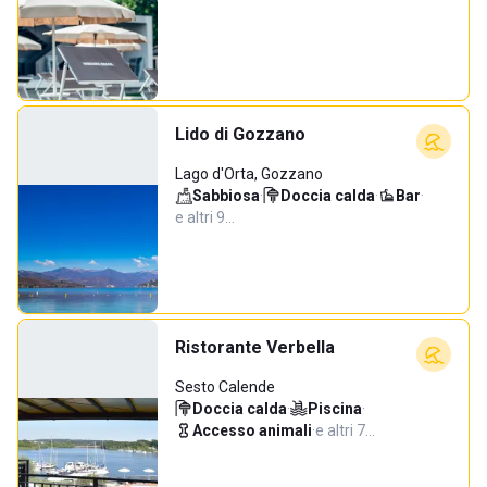
Lido di Gozzano
Lago d'Orta, Gozzano
Sabbiosa
·
Doccia calda
·
Bar
·
e altri 9…
Ristorante Verbella
Sesto Calende
Doccia calda
·
Piscina
·
Accesso animali
·
e altri 7…