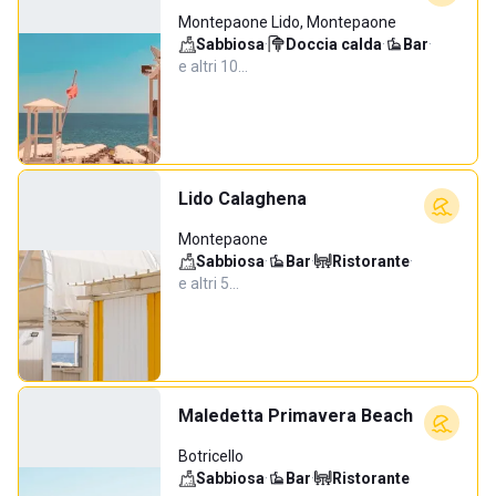
Montepaone Lido, Montepaone
Sabbiosa
·
Doccia calda
·
Bar
·
e altri 10…
Lido Calaghena
Montepaone
Sabbiosa
·
Bar
·
Ristorante
·
e altri 5…
Maledetta Primavera Beach
Botricello
Sabbiosa
·
Bar
·
Ristorante