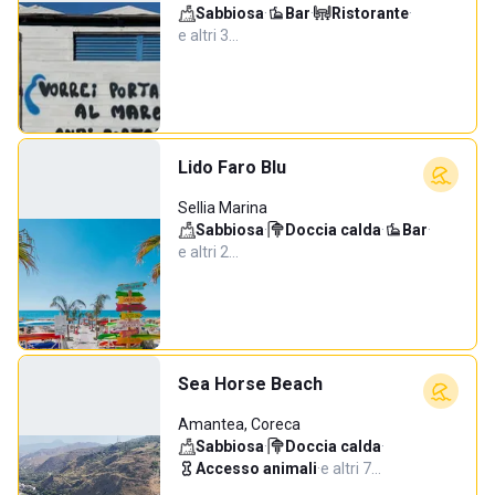
Sabbiosa
·
Bar
·
Ristorante
·
e altri 3…
Lido Faro Blu
Sellia Marina
Sabbiosa
·
Doccia calda
·
Bar
·
e altri 2…
Sea Horse Beach
Amantea, Coreca
Sabbiosa
·
Doccia calda
·
Accesso animali
·
e altri 7…