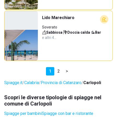
Lido Marechiaro
Soverato
Sabbiosa
·
Doccia calda
·
Bar
·
e altri 4…
1
2
>
Spiagge.it
Calabria
Provincia di Catanzaro
Carlopoli
Scopri le diverse tipologie di spiagge nel
comune di Carlopoli
Spiagge per bambini
Spiagge con bar e ristorante