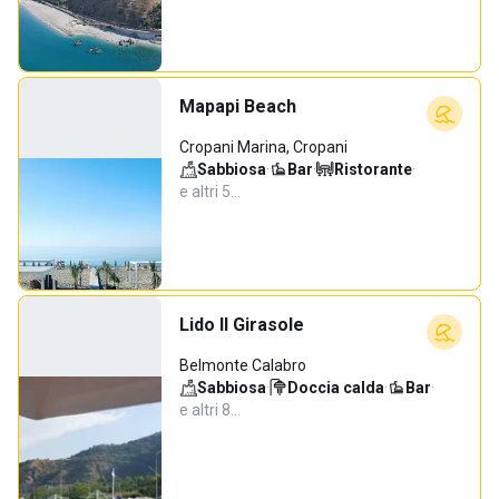
Mapapi Beach
Cropani Marina, Cropani
Sabbiosa
·
Bar
·
Ristorante
·
e altri 5…
Lido Il Girasole
Belmonte Calabro
Sabbiosa
·
Doccia calda
·
Bar
·
e altri 8…