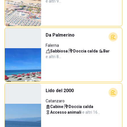
e altri 9…
Da Palmerino
Falerna
Sabbiosa
·
Doccia calda
·
Bar
·
e altri 8…
Lido del 2000
Catanzaro
Cabine
·
Doccia calda
·
Accesso animali
·
e altri 16…