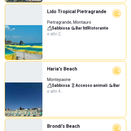
Lido Tropical Pietragrande
Pietragrande, Montauro
Sabbiosa
·
Bar
·
Ristorante
·
e altri 2…
Haria's Beach
Montepaone
Sabbiosa
·
Accesso animali
·
Bar
·
e altri 4…
Brondi's Beach