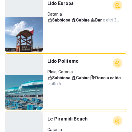
Lido Europa
Catania
Sabbiosa
·
Cabine
·
Bar
·
e altri 3…
Lido Polifemo
Plaia, Catania
Sabbiosa
·
Cabine
·
Doccia calda
·
e altri 5…
Le Piramidi Beach
Catania