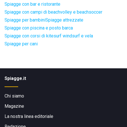
Spiagge con bar e ristorante
Spiagge con campi di beachvolley e beachsoccer
Spiagge per bambini
Spiagge attrezzate
Spiagge con piscina e posto barca
Spiagge con corsi di kitesurf windsurf e vela
Spiagge per cani
Spiagge.it
Chi siamo
Magazine
La nostra linea editoriale
Redazione