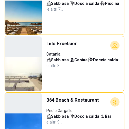
Sabbiosa
·
Doccia calda
·
Piscina
·
e altri 7…
Lido Excelsior
Catania
Sabbiosa
·
Cabine
·
Doccia calda
·
e altri 8…
B64 Beach & Restaurant
Priolo Gargallo
Sabbiosa
·
Doccia calda
·
Bar
·
e altri 9…