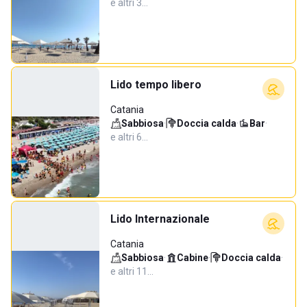
e altri 3…
Lido tempo libero
Catania
Sabbiosa
·
Doccia calda
·
Bar
·
e altri 6…
Lido Internazionale
Catania
Sabbiosa
·
Cabine
·
Doccia calda
·
e altri 11…