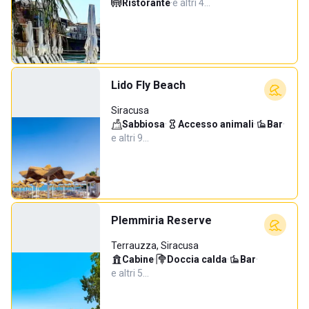
Ristorante
·
e altri 4…
Lido Fly Beach
Siracusa
Sabbiosa
·
Accesso animali
·
Bar
·
e altri 9…
Plemmiria Reserve
Terrauzza, Siracusa
Cabine
·
Doccia calda
·
Bar
·
e altri 5…