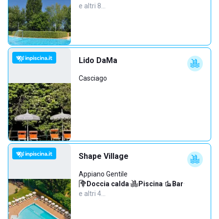
e altri 8…
Lido DaMa
Casciago
Shape Village
Appiano Gentile
Doccia calda
·
Piscina
·
Bar
·
e altri 4…