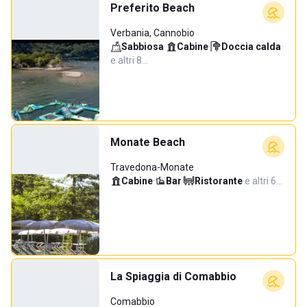
Preferito Beach
Verbania, Cannobio
Sabbiosa
·
Cabine
·
Doccia calda
·
e altri 8…
Monate Beach
Travedona-Monate
Cabine
·
Bar
·
Ristorante
·
e altri 6…
La Spiaggia di Comabbio
Comabbio