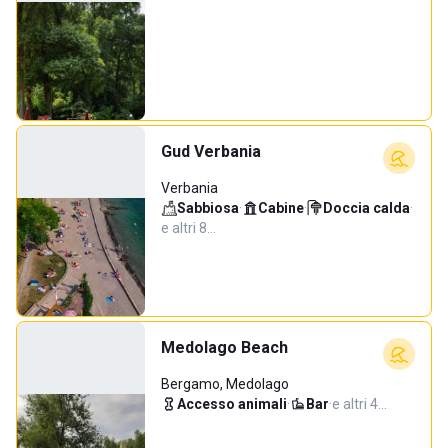
Gud Verbania
Verbania
Sabbiosa
·
Cabine
·
Doccia calda
·
e altri 8…
Medolago Beach
Bergamo, Medolago
Accesso animali
·
Bar
·
e altri 4…