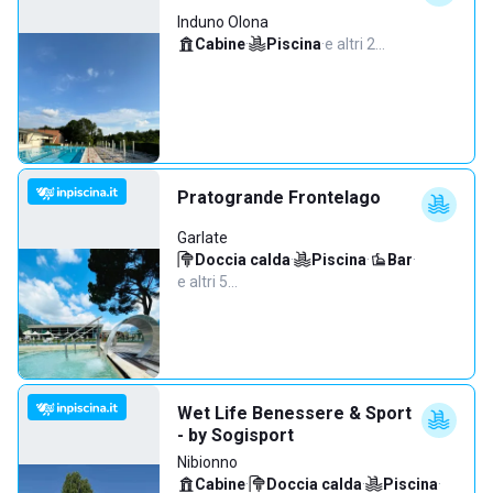
Induno Olona
Cabine
·
Piscina
·
e altri 2…
Pratogrande Frontelago
Garlate
Doccia calda
·
Piscina
·
Bar
·
e altri 5…
Wet Life Benessere & Sport
- by Sogisport
Nibionno
Cabine
·
Doccia calda
·
Piscina
·