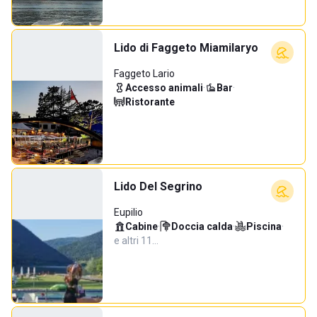
Lido di Faggeto Miamilaryo
Faggeto Lario
Accesso animali
·
Bar
·
Ristorante
Lido Del Segrino
Eupilio
Cabine
·
Doccia calda
·
Piscina
·
e altri 11…