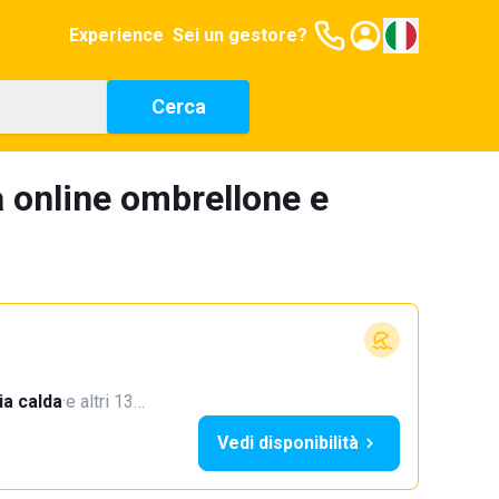
Experience
Sei un gestore?
Cerca
 online ombrellone e
a calda
·
e altri 13…
Vedi disponibilità