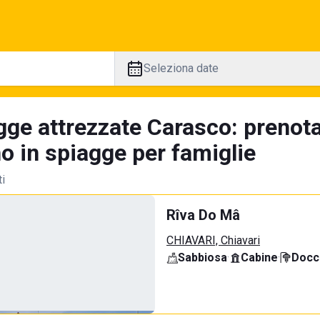
Seleziona date
gge attrezzate Carasco: prenota
no in spiagge per famiglie
ti
Rîva Do Mâ
CHIAVARI, Chiavari
Sabbiosa
·
Cabine
·
Docci