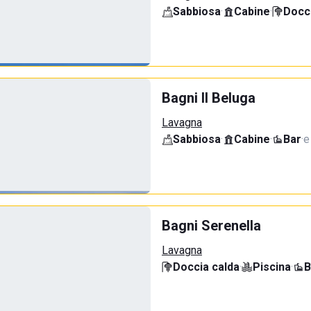
Sabbiosa
·
Cabine
·
Docci
Bagni Il Beluga
Lavagna
Sabbiosa
·
Cabine
·
Bar
·
e
Bagni Serenella
Lavagna
Doccia calda
·
Piscina
·
B