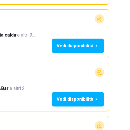
a calda
·
e altri 9…
Vedi disponibilità
Bar
·
e altri 2…
Vedi disponibilità