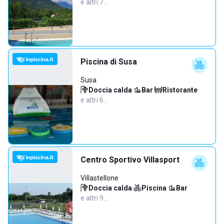
e altri 7…
Piscina di Susa
Susa
Doccia calda
·
Bar
·
Ristorante
·
e altri 6…
Centro Sportivo Villasport
Villastellone
Doccia calda
·
Piscina
·
Bar
·
e altri 9…