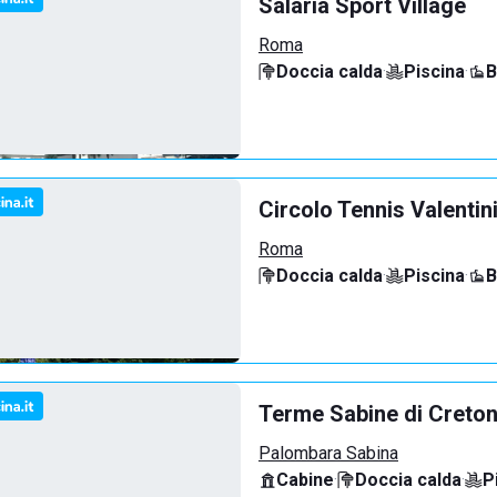
Salaria Sport Village
Roma
Doccia calda
·
Piscina
·
B
Circolo Tennis Valentin
Roma
Doccia calda
·
Piscina
·
B
Terme Sabine di Creto
Palombara Sabina
Cabine
·
Doccia calda
·
P