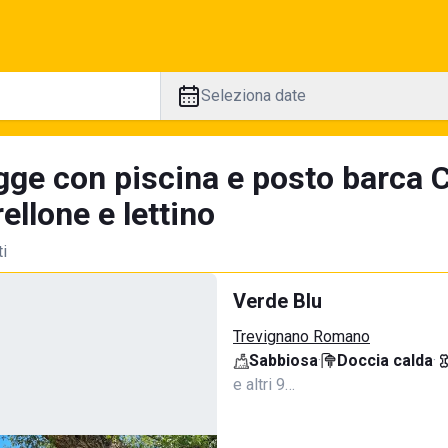
Seleziona date
gge con piscina e posto barca C
llone e lettino
ti
Verde Blu
Trevignano Romano
Sabbiosa
·
Doccia calda
·
e altri 9…