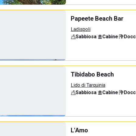
Papeete Beach Bar
Ladispoli
Sabbiosa
·
Cabine
·
Docci
Tibidabo Beach
Lido di Tarquinia
Sabbiosa
·
Cabine
·
Docci
L'Amo