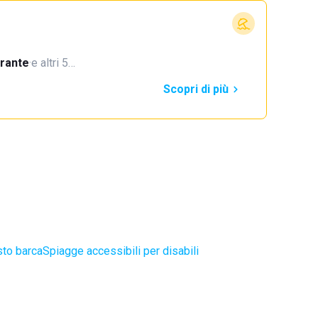
orante
·
e altri 5…
Scopri di più
sto barca
Spiagge accessibili per disabili