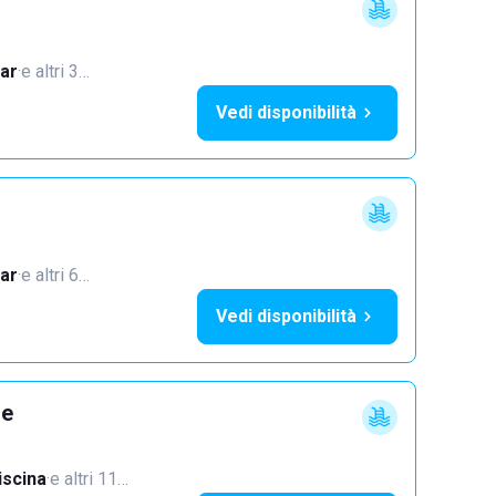
ar
·
e altri 3…
Vedi disponibilità
i
ar
·
e altri 6…
Vedi disponibilità
ne
iscina
·
e altri 11…