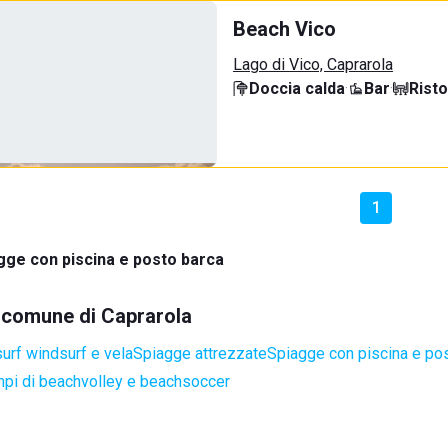
Beach Vico
Lago di Vico, Caprarola
Doccia calda
·
Bar
·
Rist
1
gge con piscina e posto barca
l comune di Caprarola
surf windsurf e vela
Spiagge attrezzate
Spiagge con piscina e po
pi di beachvolley e beachsoccer