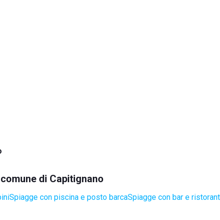
o
el comune di Capitignano
ini
Spiagge con piscina e posto barca
Spiagge con bar e ristoran