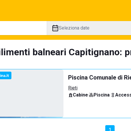
Seleziona date
limenti balneari Capitignano: p
Piscina Comunale di Rie
Rieti
Cabine
·
Piscina
·
Access
1