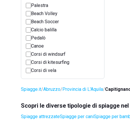
Palestra
Beach Volley
Beach Soccer
Calcio balilla
Pedalò
Canoe
Corsi di windsurf
Corsi di kitesurfing
Corsi di vela
Spiagge.it
Abruzzo
Provincia di L'Aquila
Capitignan
Scopri le diverse tipologie di spiagge n
Spiagge attrezzate
Spiagge per cani
Spiagge per bamb