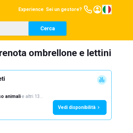
Experience
Sei un gestore?
Cerca
renota ombrellone e lettini
ti
o animali
·
e altri 13…
Vedi disponibilità