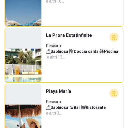
e altri 10…
La Prora Estatinfinite
Pescara
Sabbiosa
·
Doccia calda
·
Piscina
·
e altri 13…
Playa María
Pescara
Sabbiosa
·
Bar
·
Ristorante
·
e altri 3…