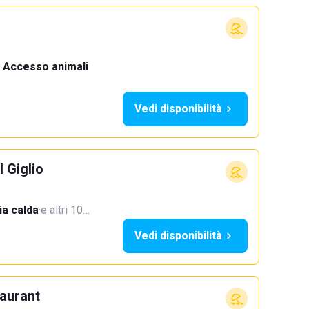
Accesso animali
·
Vedi disponibilità
l Giglio
a calda
·
e altri 10…
Vedi disponibilità
aurant