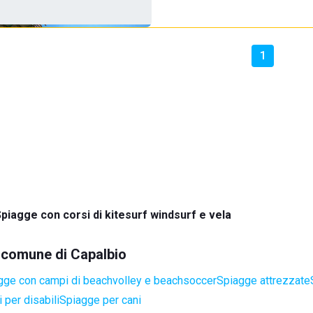
1
piagge con corsi di kitesurf windsurf e vela
l comune di Capalbio
gge con campi di beachvolley e beachsoccer
Spiagge attrezzate
 per disabili
Spiagge per cani