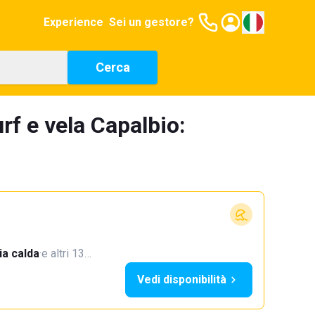
Experience
Sei un gestore?
Cerca
rf e vela Capalbio:
a calda
·
e altri 13…
Vedi disponibilità