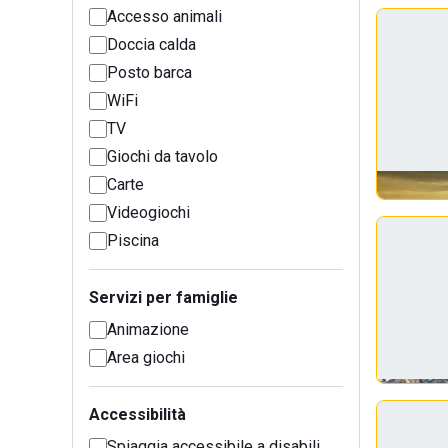
Accesso animali
Doccia calda
Posto barca
WiFi
TV
Giochi da tavolo
Carte
Videogiochi
Piscina
Servizi per famiglie
Animazione
Area giochi
Accessibilità
Spiaggia accessibile a disabili