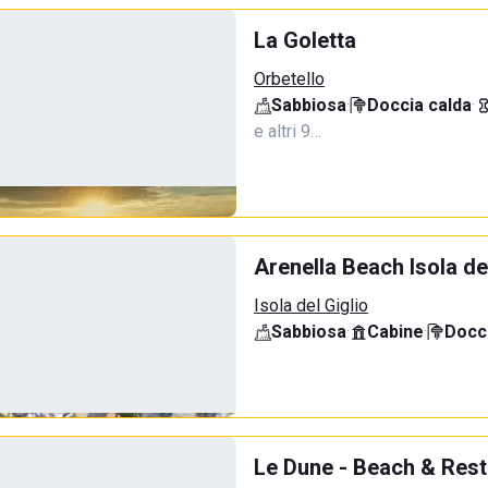
La Goletta
Orbetello
Sabbiosa
·
Doccia calda
·
e altri 9…
Arenella Beach Isola de
Isola del Giglio
Sabbiosa
·
Cabine
·
Docci
Le Dune - Beach & Rest