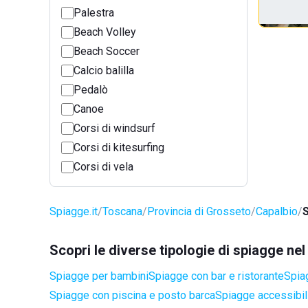
Palestra
Beach Volley
Beach Soccer
Calcio balilla
Pedalò
Canoe
Corsi di windsurf
Corsi di kitesurfing
Corsi di vela
Spiagge.it
Toscana
Provincia di Grosseto
Capalbio
S
Scopri le diverse tipologie di spiagge ne
Spiagge per bambini
Spiagge con bar e ristorante
Spia
Spiagge con piscina e posto barca
Spiagge accessibili