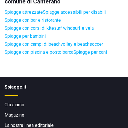
comune di Canterano
Spiagge attrezzate
Spiagge accessibili per disabili
Spiagge con bar e ristorante
Spiagge con corsi di kitesurf windsurf e vela
Spiagge per bambini
Spiagge con campi di beachvolley e beachsoccer
Spiagge con piscina e posto barca
Spiagge per cani
Spiagge.it
Chi siamo
Magazine
La nostra linea editoriale