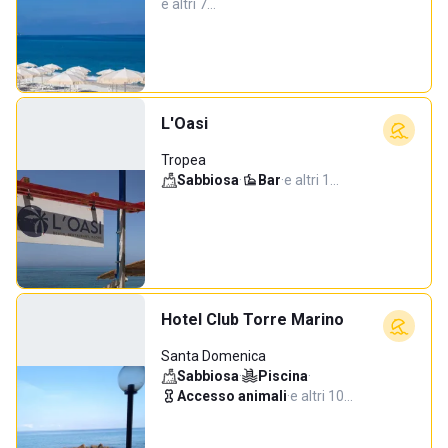
e altri 7…
L'Oasi
Tropea
Sabbiosa
·
Bar
·
e altri 1…
Hotel Club Torre Marino
Santa Domenica
Sabbiosa
·
Piscina
·
Accesso animali
·
e altri 10…