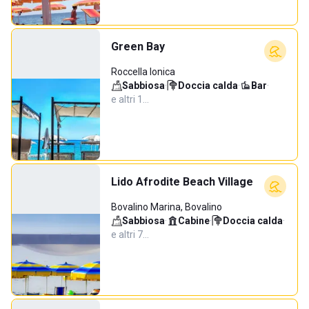
Green Bay
Roccella Ionica
Sabbiosa
·
Doccia calda
·
Bar
·
e altri 1…
Lido Afrodite Beach Village
Bovalino Marina, Bovalino
Sabbiosa
·
Cabine
·
Doccia calda
·
e altri 7…