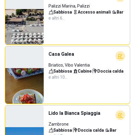
Palizzi Marina, Palizzi
Sabbiosa
·
Accesso animali
·
Bar
·
e altri 6…
Casa Galea
Briatico, Vibo Valentia
Sabbiosa
·
Cabine
·
Doccia calda
·
e altri 10…
Lido la Bianca Spiaggia
Zambrone
Sabbiosa
·
Doccia calda
·
Bar
·