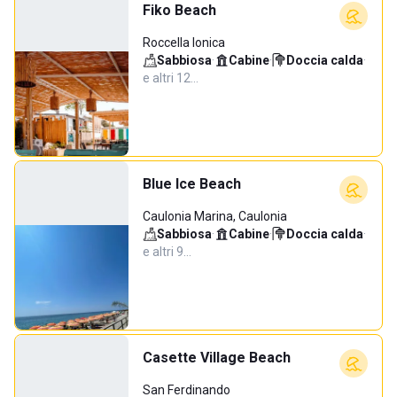
Fiko Beach
Roccella Ionica
Sabbiosa
·
Cabine
·
Doccia calda
·
e altri 12…
Blue Ice Beach
Caulonia Marina, Caulonia
Sabbiosa
·
Cabine
·
Doccia calda
·
e altri 9…
Casette Village Beach
San Ferdinando