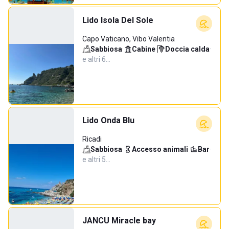
Lido Isola Del Sole
Capo Vaticano, Vibo Valentia
Sabbiosa
·
Cabine
·
Doccia calda
·
e altri 6…
Lido Onda Blu
Ricadi
Sabbiosa
·
Accesso animali
·
Bar
·
e altri 5…
JANCU Miracle bay