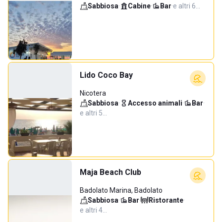
Sabbiosa
·
Cabine
·
Bar
·
e altri 6…
Lido Coco Bay
Nicotera
Sabbiosa
·
Accesso animali
·
Bar
·
e altri 5…
Maja Beach Club
Badolato Marina, Badolato
Sabbiosa
·
Bar
·
Ristorante
·
e altri 4…