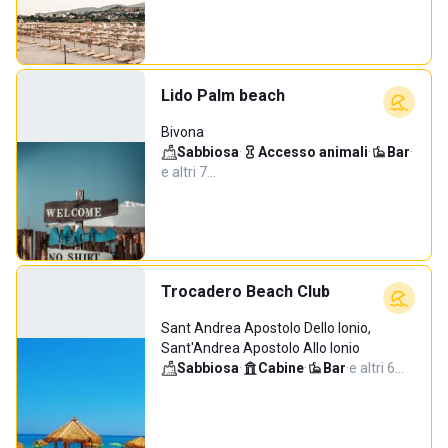
Lido Palm beach
Bivona
Sabbiosa
·
Accesso animali
·
Bar
·
e altri 7…
Trocadero Beach Club
Sant Andrea Apostolo Dello Ionio,
Sant'Andrea Apostolo Allo Ionio
Sabbiosa
·
Cabine
·
Bar
·
e altri 6…