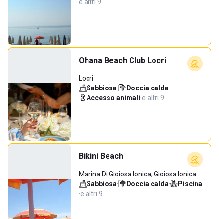
e altri 9…
Ohana Beach Club Locri
Locri
Sabbiosa
·
Doccia calda
·
Accesso animali
·
e altri 9…
Bikini Beach
Marina Di Gioiosa Ionica, Gioiosa Ionica
Sabbiosa
·
Doccia calda
·
Piscina
·
e altri 9…