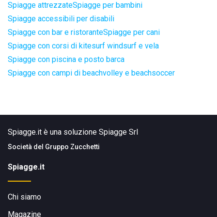
Spiagge attrezzate
Spiagge per bambini
Spiagge accessibili per disabili
Spiagge con bar e ristorante
Spiagge per cani
Spiagge con corsi di kitesurf windsurf e vela
Spiagge con piscina e posto barca
Spiagge con campi di beachvolley e beachsoccer
Spiagge.it è una soluzione Spiagge Srl
Società del
Gruppo Zucchetti
Spiagge.it
Chi siamo
Magazine