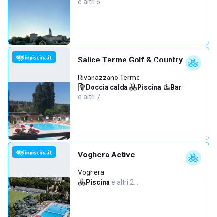
e altri 6…
Salice Terme Golf & Country
Rivanazzano Terme
Doccia calda
·
Piscina
·
Bar
·
e altri 7…
Voghera Active
Voghera
Piscina
·
e altri 2…