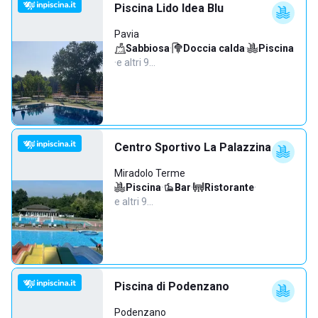
Piscina Lido Idea Blu
Pavia
Sabbiosa
·
Doccia calda
·
Piscina
·
e altri 9…
Centro Sportivo La Palazzina
Miradolo Terme
Piscina
·
Bar
·
Ristorante
·
e altri 9…
Piscina di Podenzano
Podenzano