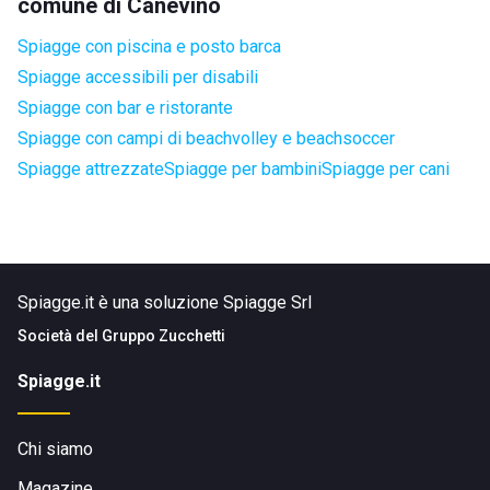
comune di Canevino
Spiagge con piscina e posto barca
Spiagge accessibili per disabili
Spiagge con bar e ristorante
Spiagge con campi di beachvolley e beachsoccer
Spiagge attrezzate
Spiagge per bambini
Spiagge per cani
Spiagge.it è una soluzione Spiagge Srl
Società del
Gruppo Zucchetti
Spiagge.it
Chi siamo
Magazine