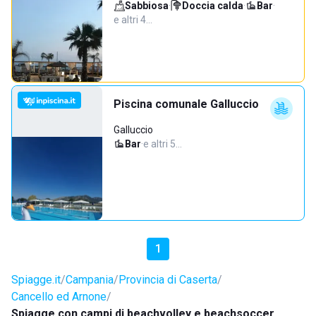
Sabbiosa
·
Doccia calda
·
Bar
·
e altri 4…
Piscina comunale Galluccio
Galluccio
Bar
·
e altri 5…
1
Spiagge.it
Campania
Provincia di Caserta
Cancello ed Arnone
Spiagge con campi di beachvolley e beachsoccer