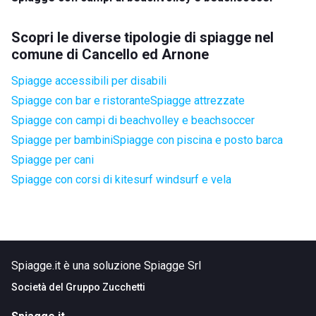
Scopri le diverse tipologie di spiagge nel
comune di Cancello ed Arnone
Spiagge accessibili per disabili
Spiagge con bar e ristorante
Spiagge attrezzate
Spiagge con campi di beachvolley e beachsoccer
Spiagge per bambini
Spiagge con piscina e posto barca
Spiagge per cani
Spiagge con corsi di kitesurf windsurf e vela
Spiagge.it è una soluzione Spiagge Srl
Società del
Gruppo Zucchetti