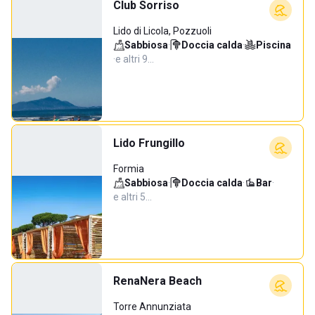
Club Sorriso
Lido di Licola, Pozzuoli
Sabbiosa
·
Doccia calda
·
Piscina
·
e altri 9…
Lido Frungillo
Formia
Sabbiosa
·
Doccia calda
·
Bar
·
e altri 5…
RenaNera Beach
Torre Annunziata