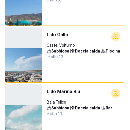
e altri 8…
Lido Gallo
Castel Volturno
Sabbiosa
·
Doccia calda
·
Piscina
·
e altri 13…
Lido Marina Blu
Baia Felice
Sabbiosa
·
Doccia calda
·
Bar
·
e altri 11…