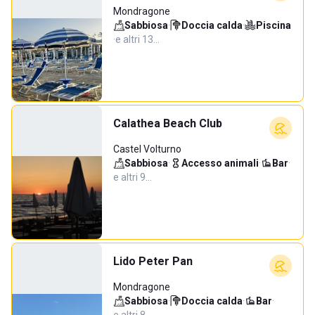
Mondragone
Sabbiosa
·
Doccia calda
·
Piscina
·
e altri 13…
Calathea Beach Club
Castel Volturno
Sabbiosa
·
Accesso animali
·
Bar
·
e altri 9…
Lido Peter Pan
Mondragone
Sabbiosa
·
Doccia calda
·
Bar
·