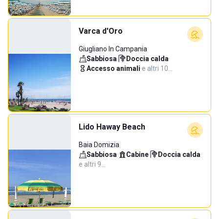
Varca d'Oro
Giugliano In Campania
Sabbiosa
·
Doccia calda
·
Accesso animali
·
e altri 10…
Lido Haway Beach
Baia Domizia
Sabbiosa
·
Cabine
·
Doccia calda
·
e altri 9…