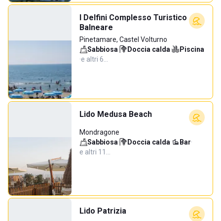
I Delfini Complesso Turistico
Balneare
Pinetamare, Castel Volturno
Sabbiosa
·
Doccia calda
·
Piscina
·
e altri 6…
Lido Medusa Beach
Mondragone
Sabbiosa
·
Doccia calda
·
Bar
·
e altri 11…
Lido Patrizia