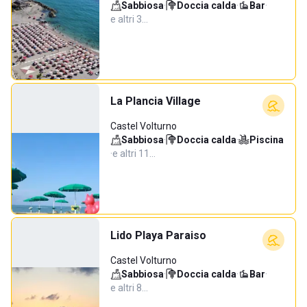
Sabbiosa
·
Doccia calda
·
Bar
·
e altri 3…
La Plancia Village
Castel Volturno
Sabbiosa
·
Doccia calda
·
Piscina
·
e altri 11…
Lido Playa Paraiso
Castel Volturno
Sabbiosa
·
Doccia calda
·
Bar
·
e altri 8…