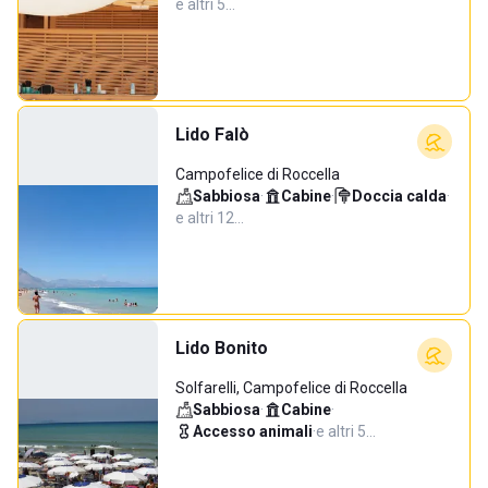
e altri 5…
Lido Falò
Campofelice di Roccella
Sabbiosa
·
Cabine
·
Doccia calda
·
e altri 12…
Lido Bonito
Solfarelli, Campofelice di Roccella
Sabbiosa
·
Cabine
·
Accesso animali
·
e altri 5…