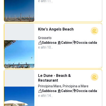
e altri 11…
Kite's Angels Beach
Grosseto
Sabbiosa
·
Cabine
·
Doccia calda
·
e altri 10…
Le Dune - Beach &
Restaurant
Principina Mare, Principina a Mare
Sabbiosa
·
Cabine
·
Doccia calda
·
e altri 14…