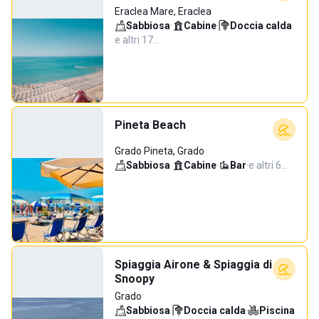
Eraclea Mare, Eraclea
Sabbiosa
·
Cabine
·
Doccia calda
·
e altri 17…
Pineta Beach
Grado Pineta, Grado
Sabbiosa
·
Cabine
·
Bar
·
e altri 6…
Spiaggia Airone & Spiaggia di
Snoopy
Grado
Sabbiosa
·
Doccia calda
·
Piscina