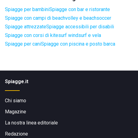
Spiagge per bambini
Spiagge con bar e ristorante
Spiagge con campi di beachvolley e beachsoccer
Spiagge attrezzate
Spiagge accessibili per disabili
Spiagge con corsi di kitesurf windsurf e vela
Spiagge per cani
Spiagge con piscina e posto barca
Spiagge.it
Chi siamo
Magazine
La nostra linea editoriale
Redazione