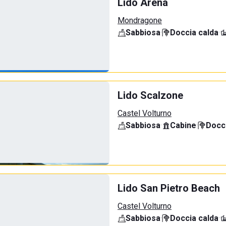
Lido Arena
Mondragone
Sabbiosa
·
Doccia calda
·
Lido Scalzone
Castel Volturno
Sabbiosa
·
Cabine
·
Docci
Lido San Pietro Beach
Castel Volturno
Sabbiosa
·
Doccia calda
·