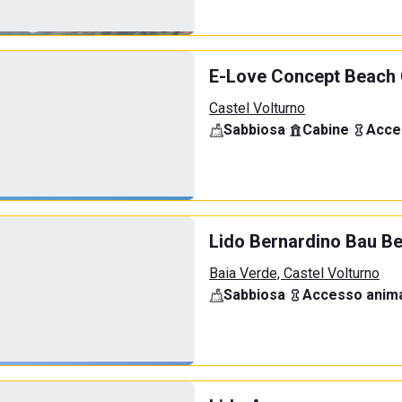
E-Love Concept Beach 
Castel Volturno
Sabbiosa
·
Cabine
·
Acce
Lido Bernardino Bau B
Baia Verde, Castel Volturno
Sabbiosa
·
Accesso anima