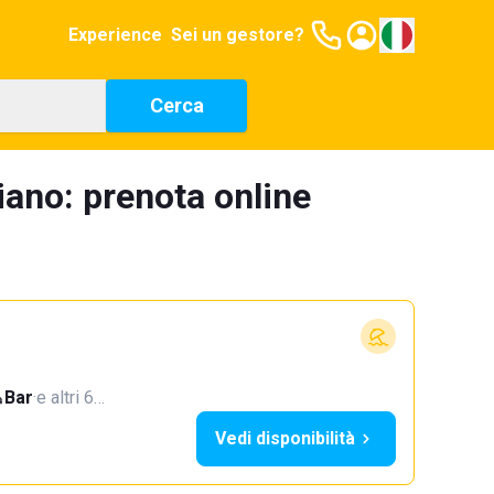
Experience
Sei un gestore?
Cerca
iano: prenota online
Bar
·
e altri 6…
Vedi disponibilità