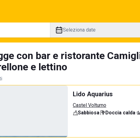
Seleziona date
gge con bar e ristorante Camigl
llone e lettino
ti
Lido Aquarius
Castel Volturno
Sabbiosa
·
Doccia calda
·