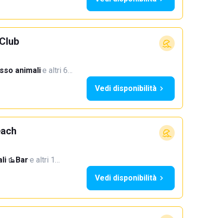
Club
sso animali
·
e altri 6…
Vedi disponibilità
each
li
·
Bar
·
e altri 1…
Vedi disponibilità