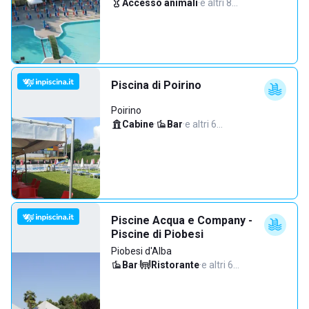
Accesso animali
·
e altri 8…
Piscina di Poirino
Poirino
Cabine
·
Bar
·
e altri 6…
Piscine Acqua e Company -
Piscine di Piobesi
Piobesi d'Alba
Bar
·
Ristorante
·
e altri 6…