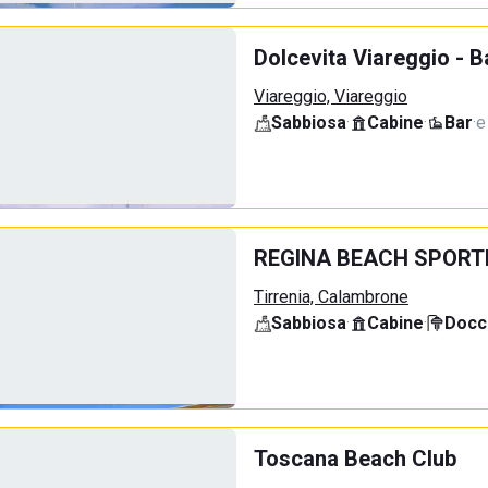
Dolcevita Viareggio - 
Viareggio, Viareggio
Sabbiosa
·
Cabine
·
Bar
·
e
REGINA BEACH SPORT
Tirrenia, Calambrone
Sabbiosa
·
Cabine
·
Docci
Toscana Beach Club