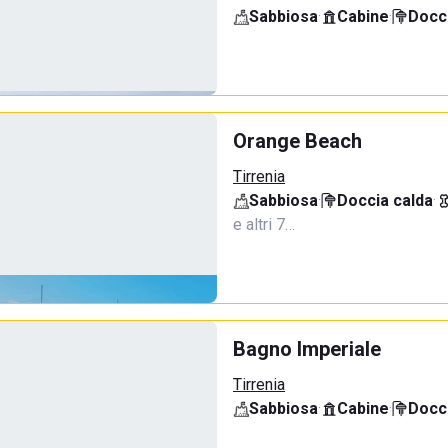
Sabbiosa
·
Cabine
·
Docci
Orange Beach
Tirrenia
Sabbiosa
·
Doccia calda
·
e altri 7…
Bagno Imperiale
Tirrenia
Sabbiosa
·
Cabine
·
Docci