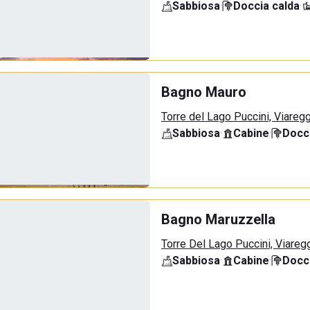
Sabbiosa
·
Doccia calda
·
Bagno Mauro
Torre del Lago Puccini, Viareg
Sabbiosa
·
Cabine
·
Docci
Bagno Maruzzella
Torre Del Lago Puccini, Viareg
Sabbiosa
·
Cabine
·
Docci