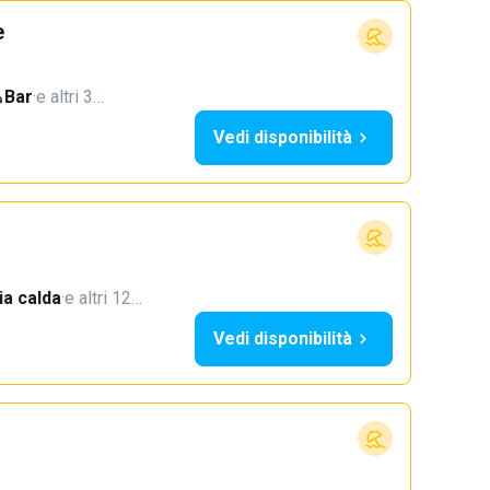
e
Bar
·
e altri 3…
Vedi disponibilità
a calda
·
e altri 12…
Vedi disponibilità