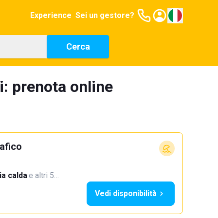
Experience
Sei un gestore?
Cerca
i: prenota online
afico
a calda
·
e altri 5…
Vedi disponibilità