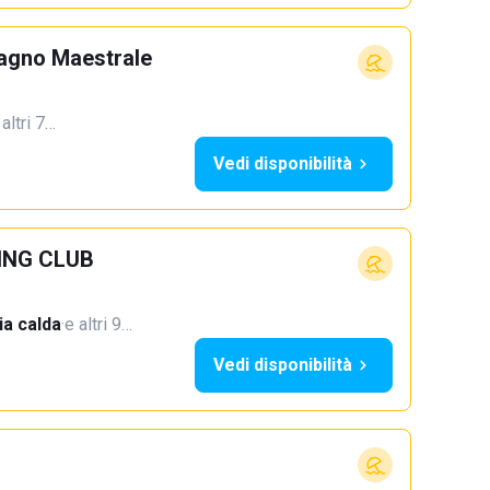
Bagno Maestrale
 altri 7…
Vedi disponibilità
ING CLUB
a calda
·
e altri 9…
Vedi disponibilità