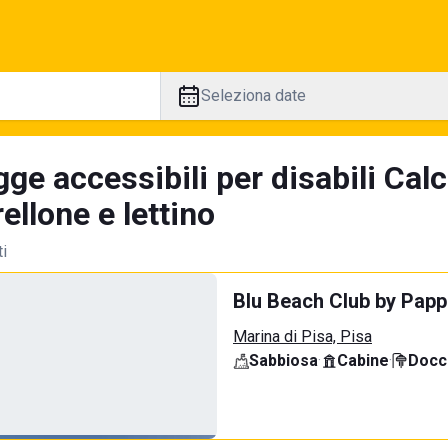
Seleziona date
ge accessibili per disabili Calc
llone e lettino
ti
Blu Beach Club by Papp
Marina di Pisa, Pisa
Sabbiosa
·
Cabine
·
Docci