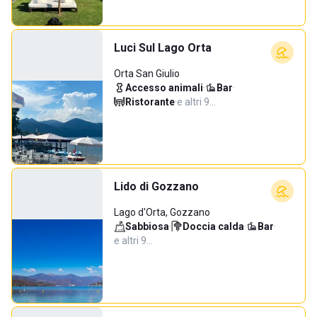
Luci Sul Lago Orta
Orta San Giulio
Accesso animali
·
Bar
·
Ristorante
·
e altri 9…
Lido di Gozzano
Lago d'Orta, Gozzano
Sabbiosa
·
Doccia calda
·
Bar
·
e altri 9…