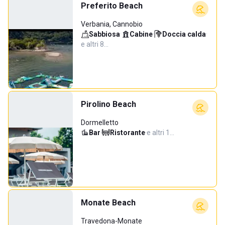
Preferito Beach
Verbania, Cannobio
Sabbiosa
·
Cabine
·
Doccia calda
·
e altri 8…
Pirolino Beach
Dormelletto
Bar
·
Ristorante
·
e altri 1…
Monate Beach
Travedona-Monate